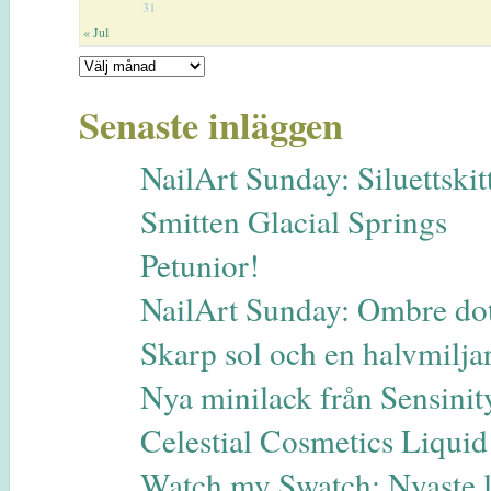
31
« Jul
Senaste inläggen
NailArt Sunday: Siluettskitt
Smitten Glacial Springs
Petunior!
NailArt Sunday: Ombre dot
Skarp sol och en halvmilja
Nya minilack från Sensinit
Celestial Cosmetics Liqui
Watch my Swatch: Nyaste 