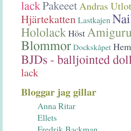
lack
Pakeeet
Andras Utlot
Nai
Hjärtekatten
Lastkajen
Hololack
Amigur
Höst
Blommor
Hem
Dockskåpet
BJDs - balljointed dol
lack
Bloggar jag gillar
Anna Ritar
Ellets
Fredrik Backman