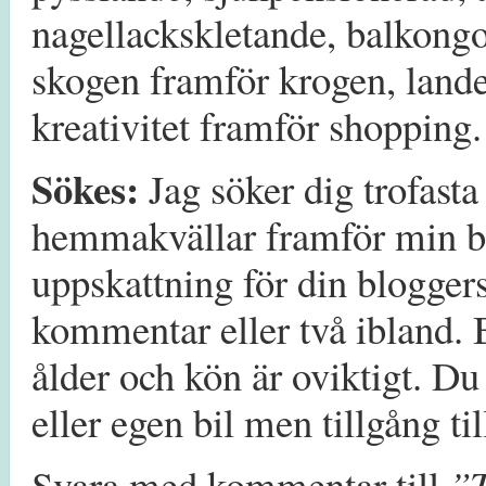
nagellackskletande, balkong
skogen framför krogen, lande
kreativitet framför shopping.
Sökes:
Jag söker dig trofast
hemmakvällar framför min blo
uppskattning för din blogge
kommentar eller två ibland. 
ålder och kön är oviktigt. D
eller egen bil men tillgång ti
Svara med kommentar till
”T