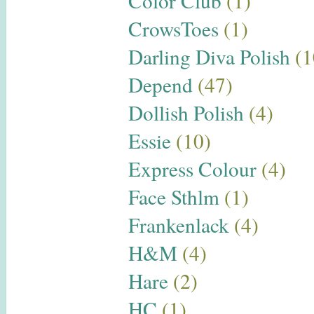
Color Club
(1)
CrowsToes
(1)
Darling Diva Polish
(1
Depend
(47)
Dollish Polish
(4)
Essie
(10)
Express Colour
(4)
Face Sthlm
(1)
Frankenlack
(4)
H&M
(4)
Hare
(2)
HC
(1)