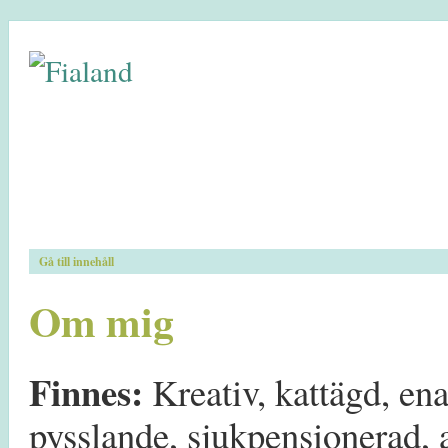
Gå till innehåll
Om mig
Finnes:
Kreativ, kattägd, ena
pysslande, sjukpensionerad, 