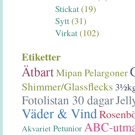
Stickat
(19)
Sytt
(31)
Virkat
(102)
Etiketter
Ätbart
Mipan
Pelargoner
Shimmer/Glassflecks
3½kg
Fotolistan 30 dagar
Jell
Väder & Vind
Rosenb
ABC-utma
Petunior
Akvariet