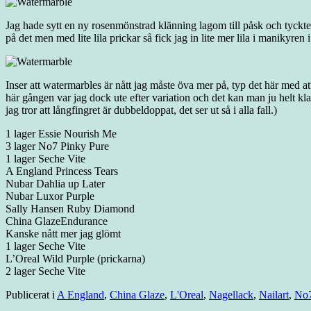
Jag hade sytt en ny rosenmönstrad klänning lagom till påsk och tyckte
på det men med lite lila prickar så fick jag in lite mer lila i manikyren 
Inser att watermarbles är nått jag måste öva mer på, typ det här med at
här gången var jag dock ute efter variation och det kan man ju helt k
jag tror att långfingret är dubbeldoppat, det ser ut så i alla fall.)
1 lager Essie Nourish Me
3 lager No7 Pinky Pure
1 lager Seche Vite
A England Princess Tears
Nubar Dahlia up Later
Nubar Luxor Purple
Sally Hansen Ruby Diamond
China GlazeEndurance
Kanske nått mer jag glömt
1 lager Seche Vite
L’Oreal Wild Purple (prickarna)
2 lager Seche Vite
Publicerat i
A England
,
China Glaze
,
L'Oreal
,
Nagellack
,
Nailart
,
No