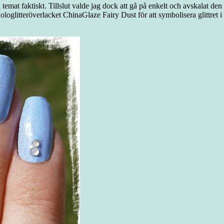
å temat faktiskt. Tillslut valde jag dock att gå på enkelt och avskalat 
litteröverlacket ChinaGlaze Fairy Dust för att symbolisera glittret i re