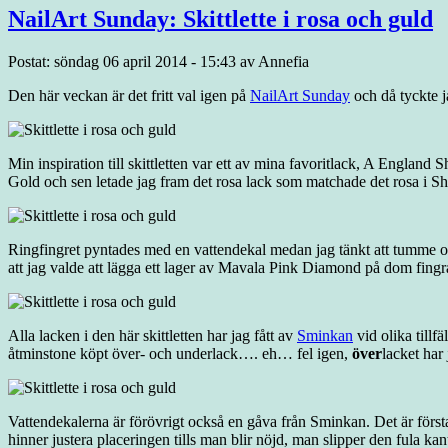
NailArt Sunday: Skittlette i rosa och guld
Postat: söndag 06 april 2014 - 15:43 av Annefia
Den här veckan är det fritt val igen på
NailArt Sunday
och då tyckte ja
Min inspiration till skittletten var ett av mina favoritlack, A England 
Gold och sen letade jag fram det rosa lack som matchade det rosa i S
Ringfingret pyntades med en vattendekal medan jag tänkt att tumme oc
att jag valde att lägga ett lager av Mavala Pink Diamond på dom fingr
Alla lacken i den här skittletten har jag fått av
Sminkan
vid olika till
åtminstone köpt över- och underlack…. eh… fel igen,
över
lacket har
Vattendekalerna är förövrigt också en gåva från Sminkan. Det är första
hinner justera placeringen tills man blir nöjd, man slipper den fula ka