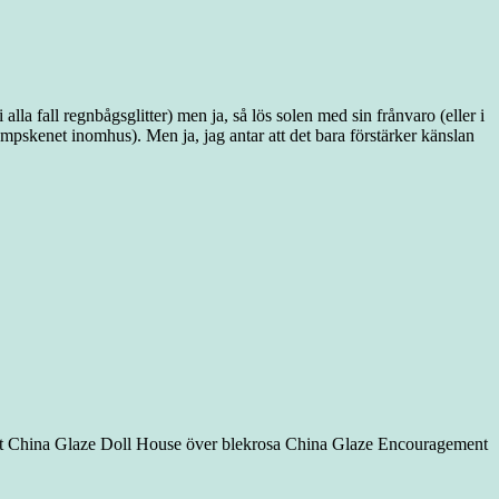
alla fall regnbågsglitter) men ja, så lös solen med sin frånvaro (eller i
ampskenet inomhus). Men ja, jag antar att det bara förstärker känslan
rlacket China Glaze Doll House över blekrosa China Glaze Encouragement