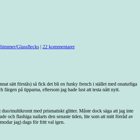
himmer/Glassflecks
|
22 kommentarer
at sätt förstås) så fick det bli en funky french i stället med onaturliga
färgen på tipparna, eftersom jag hade lust att testa nått nytt.
 duo/multikromt med prismatiskt glitter. Måste dock säga att jag inte
de och flashiga nailarts den senaste tiden, lite som att mitt förråd av
modar jag) dags för fritt val igen.