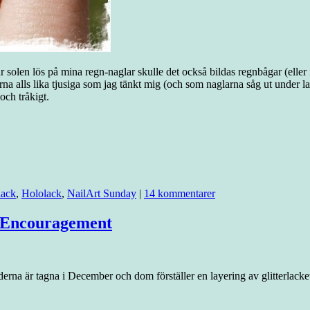
 solen lös på mina regn-naglar skulle det också bildas regnbågar (eller i 
na alls lika tjusiga som jag tänkt mig (och som naglarna såg ut under l
och tråkigt.
lack
,
Hololack
,
NailArt Sunday
|
14 kommentarer
e Encouragement
 bilderna är tagna i December och dom förställer en layering av glitte