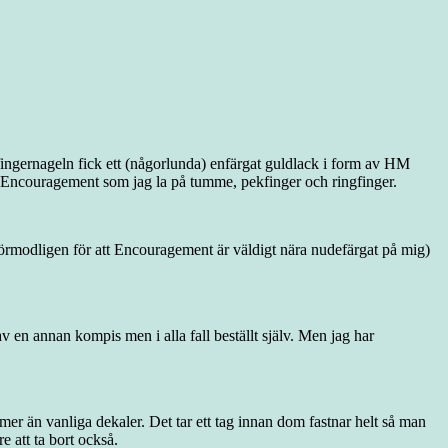
illfingernageln fick ett (någorlunda) enfärgat guldlack i form av HM
ze Encouragement som jag la på tumme, pekfinger och ringfinger.
förmodligen för att Encouragement är väldigt nära nudefärgat på mig)
av en annan kompis men i alla fall beställt själv. Men jag har
mer än vanliga dekaler. Det tar ett tag innan dom fastnar helt så man
e att ta bort också.