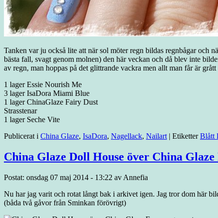
Tanken var ju också lite att när sol möter regn bildas regnbågar och när
bästa fall, svagt genom molnen) den här veckan och då blev inte bilder
av regn, man hoppas på det glittrande vackra men allt man får är grått 
1 lager Essie Nourish Me
3 lager IsaDora Miami Blue
1 lager ChinaGlaze Fairy Dust
Strasstenar
1 lager Seche Vite
Publicerat i
China Glaze
,
IsaDora
,
Nagellack
,
Nailart
|
Etiketter
Blått 
China Glaze Doll House över China Glaz
Postat: onsdag 07 maj 2014 - 13:22 av Annefia
Nu har jag varit och rotat långt bak i arkivet igen. Jag tror dom här
(båda två gåvor från Sminkan förövrigt)