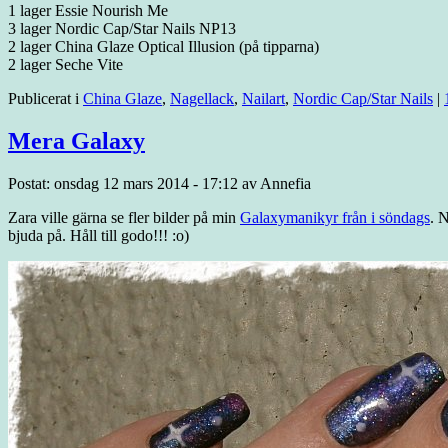
1 lager Essie Nourish Me
3 lager Nordic Cap/Star Nails NP13
2 lager China Glaze Optical Illusion (på tipparna)
2 lager Seche Vite
Publicerat i
China Glaze
,
Nagellack
,
Nailart
,
Nordic Cap/Star Nails
|
Mera Galaxy
Postat: onsdag 12 mars 2014 - 17:12 av Annefia
Zara ville gärna se fler bilder på min
Galaxymanikyr från i söndags
. 
bjuda på. Håll till godo!!! :o)