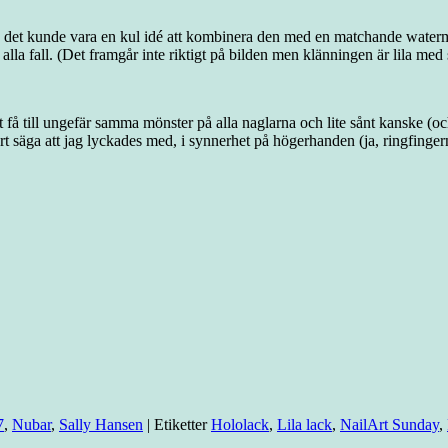
 det kunde vara en kul idé att kombinera den med en matchande watermarb
i alla fall. (Det framgår inte riktigt på bilden men klänningen är lila med
t få till ungefär samma mönster på alla naglarna och lite sånt kanske (o
lart säga att jag lyckades med, i synnerhet på högerhanden (ja, ringfin
7
,
Nubar
,
Sally Hansen
|
Etiketter
Hololack
,
Lila lack
,
NailArt Sunday
,