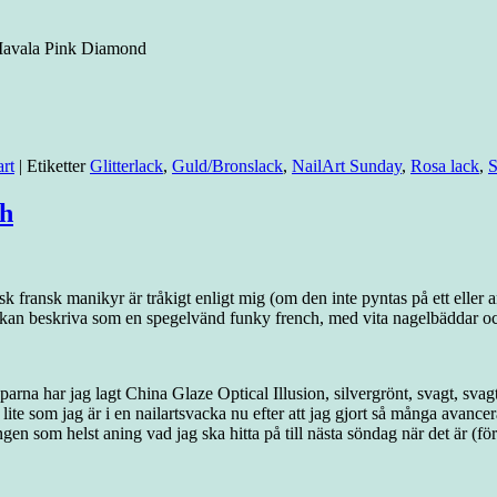
Mavala Pink Diamond
art
|
Etiketter
Glitterlack
,
Guld/Bronslack
,
NailArt Sunday
,
Rosa lack
,
S
ch
fransk manikyr är tråkigt enligt mig (om den inte pyntas på ett eller ann
t kan beskriva som en spegelvänd funky french, med vita nagelbäddar och 
arna har jag lagt China Glaze Optical Illusion, silvergrönt, svagt, svagt
lite som jag är i en nailartsvacka nu efter att jag gjort så många avancera
gen som helst aning vad jag ska hitta på till nästa söndag när det är (för