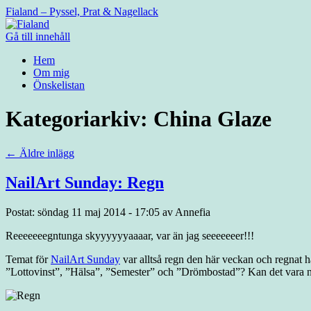
Fialand – Pyssel, Prat & Nagellack
Gå till innehåll
Hem
Om mig
Önskelistan
Kategoriarkiv:
China Glaze
←
Äldre inlägg
NailArt Sunday: Regn
Postat: söndag 11 maj 2014 - 17:05 av Annefia
Reeeeeeegntunga skyyyyyyaaaar, var än jag seeeeeeer!!!
Temat för
NailArt Sunday
var alltså regn den här veckan och regnat h
”Lottovinst”, ”Hälsa”, ”Semester” och ”Drömbostad”? Kan det vara n