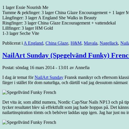
1 lager Essie Nourish Me
Tumme & pekfinger: 3 lager China Glaze Encouragement + 1 lager 
Långfinger: 3 lager A England She Walks in Beauty
Ringfinger: 3 lager China Glaze Encouragement + vattendekal
Lillfinger: 3 lager HM Gold
1-3 lager Seche Vite
Publicerat i
A England
,
China Glaze
,
H&M
,
Mavala
,
Nagellack
,
Nail
NailArt Sunday (Spegelvänd Funky) Fren
Postat: söndag 16 mars 2014 - 13:01 av Annefia
I dag är temat för
NailArt Sunday
Fransk manikyr och eftersom klassisk 
färger i stället för dom naturliga, och därtill vad jag dessutom närmas
Det vita är, som alltid numera, Nordic Cap/Star Nails NP13 och på tipp
tycker resultatet blev så effektfullt som jag hade hoppas på. Det känns 
nailartinspiration tömts och behöver laddas upp igen. Jag har just nu in