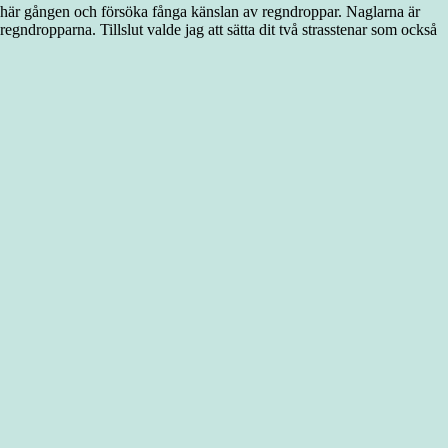
den här gången och försöka fånga känslan av regndroppar. Naglarna är
gndropparna. Tillslut valde jag att sätta dit två strasstenar som också