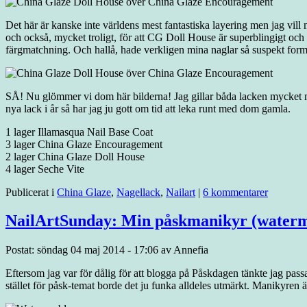
Det här är kanske inte världens mest fantastiska layering men jag vill
och också, mycket troligt, för att CG Doll House är superblingigt och 
färgmatchning. Och hallå, hade verkligen mina naglar så suspekt for
SÅ! Nu glömmer vi dom här bilderna! Jag gillar båda lacken mycket m
nya lack i år så har jag ju gott om tid att leka runt med dom gamla.
1 lager Illamasqua Nail Base Coat
3 lager China Glaze Encouragement
2 lager China Glaze Doll House
4 lager Seche Vite
Publicerat i
China Glaze
,
Nagellack
,
Nailart
|
6 kommentarer
NailArtSunday: Min påskmanikyr (waterm
Postat: söndag 04 maj 2014 - 17:06 av Annefia
Eftersom jag var för dålig för att blogga på Påskdagen tänkte jag passa
stället för påsk-temat borde det ju funka alldeles utmärkt. Manikyren ä