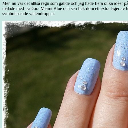
Men nu var det alltså regn som gällde och jag hade flera olika idéer p
målade med IsaDora Miami Blue och sen fick dom ett extra lager av holog
symboliserade vattendroppar.