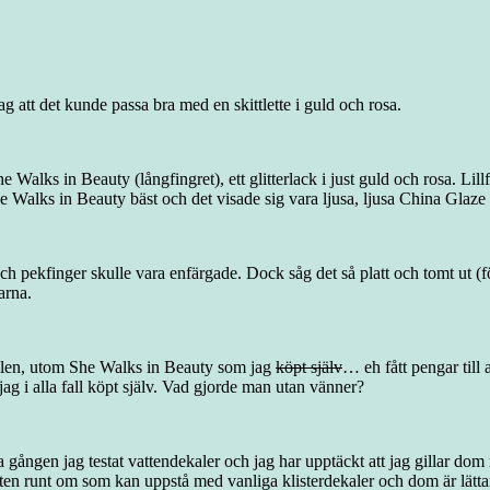
g att det kunde passa bra med en skittlette i guld och rosa.
She Walks in Beauty (långfingret), ett glitterlack i just guld och rosa. L
he Walks in Beauty bäst och det visade sig vara ljusa, ljusa China Gla
h pekfinger skulle vara enfärgade. Dock såg det så platt och tomt ut (
arna.
fällen, utom She Walks in Beauty som jag
köpt själv
… eh fått pengar till 
 jag i alla fall köpt själv. Vad gjorde man utan vänner?
 gången jag testat vattendekaler och jag har upptäckt att jag gillar dom 
nten runt om som kan uppstå med vanliga klisterdekaler och dom är lättar