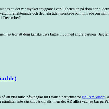
 minnas att det var mycket snyggare i verkligheten än på dom här bilder
väldigt reflekterande och det hela tiden sprakade och glittrade om min n
m i December?
en jag tror att dom kanske trivs bättre ihop med andra partners. Jag 
arble)
 på att visa mina påsknaglar nu i stället, när temat för
NailArt Sunday
ä
r nämligen inte särskilt påskig alls, men det ÄR alltså vad jag bar på P