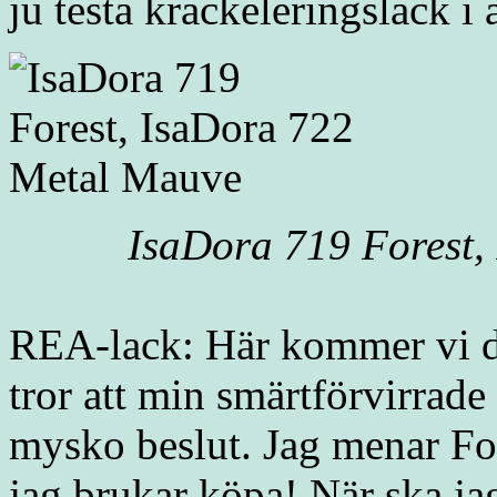
ju testa krackeleringslack i a
IsaDora 719 Forest,
REA-lack: Här kommer vi do
tror att min smärtförvirrade 
mysko beslut. Jag menar F
jag brukar köpa! När ska j