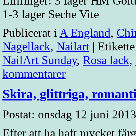
Lillfinger: 3 lager HM Gol
1-3 lager Seche Vite
Publicerat i
A England
,
Chi
Nagellack
,
Nailart
|
Etikette
NailArt Sunday
,
Rosa lack
,
kommentarer
Skira, glittriga, romant
Postat: onsdag 12 juni 2013
Efter att ha haft mycket fär