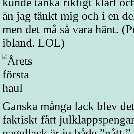
kunde tänka riktigt klart o
än jag tänkt mig och i en de
men det må så vara hänt. (Pra
ibland. LOL)
Ganska många lack blev det
faktiskt fått julklappspenga
nagellack är ju både ”nått ”