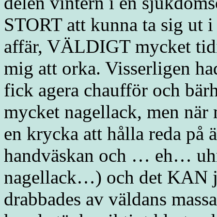
delen vintern i en sjukdoms
STORT att kunna ta sig ut i 
affär, VÄLDIGT mycket tidi
mig att orka. Visserligen h
fick agera chaufför och bärhj
mycket nagellack, men när 
en krycka att hålla reda på ä
handväskan och … eh… uh
nagellack…) och det KAN ju
drabbades av väldans massa v