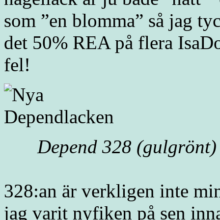
som ”en blomma” så jag tyck
det 50% REA på flera IsaDor
fel!
Depend 328 (gulgrönt)
328:an är verkligen inte min
jag varit nyfiken på sen i