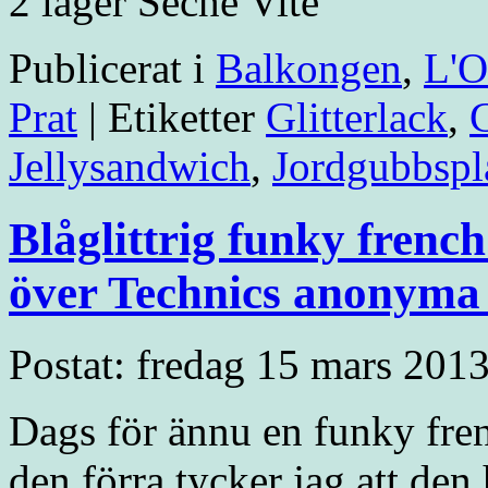
2 lager Seche Vite
Publicerat i
Balkongen
,
L'O
Prat
|
Etiketter
Glitterlack
,
Jellysandwich
,
Jordgubbspl
Blåglittrig funky frenc
över Technics anonyma 
Postat: fredag 15 mars 2013
Dags för ännu en funky fren
den förra tycker jag att 