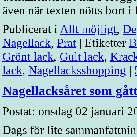
även när texten nötts bort 
Publicerat i
Allt möjligt
,
De
Nagellack
,
Prat
|
Etiketter
B
Grönt lack
,
Gult lack
,
Krack
lack
,
Nagellacksshopping
|
Nagellacksåret som gåt
Postat: onsdag 02 januari 2
Dags för lite sammanfattni