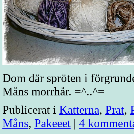
Dom där spröten i förgrunde
Måns morrhår. =^..^=
Publicerat i
Katterna
,
Prat
,
Måns
,
Pakeeet
|
4 kommenta