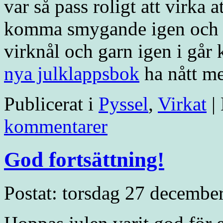
var så pass roligt att virka a
komma smygande igen och f
virknål och garn igen i går
nya julklappsbok
ha nått me
Publicerat i
Pyssel
,
Virkat
|
kommentarer
God fortsättning!
Postat: torsdag 27 decembe