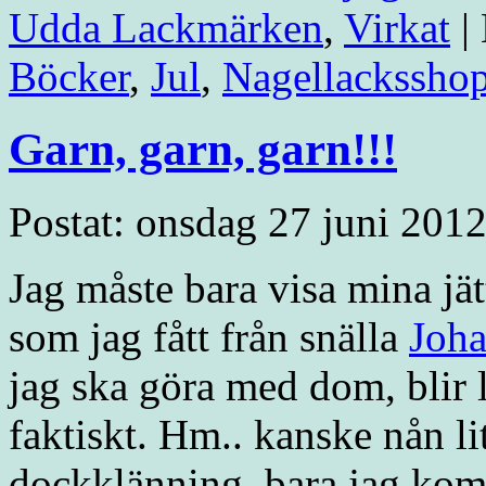
Udda Lackmärken
,
Virkat
|
Böcker
,
Jul
,
Nagellackssho
Garn, garn, garn!!!
Postat: onsdag 27 juni 2012
Jag måste bara visa mina jät
som jag fått från snälla
Joh
jag ska göra med dom, blir l
faktiskt. Hm.. kanske nån lit
dockklänning, bara jag ko