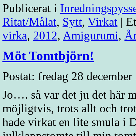
Publicerat i
Inredningspyss
Ritat/Målat
,
Sytt
,
Virkat
|
Et
virka
,
2012
,
Amigurumi
,
År
Möt Tomtbjörn!
Postat: fredag 28 december
Jo…. så var det ju det här m
möjligtvis, trots allt och tr
hade virkat en lite smula i 
julklappstomte till min t