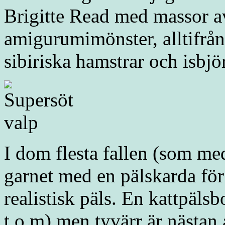
Brigitte Read med massor a
amigurumimönster, alltifrån 
sibiriska hamstrar och isbjö
I dom flesta fallen (som me
garnet med en pälskarda för
realistisk päls. En kattpäls
t.o.m) men tyvärr är nästan 