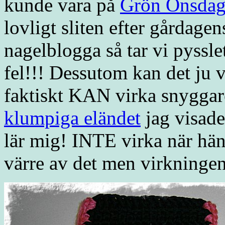
kunde vara på
Grön Onsda
lovligt sliten efter gårdage
nagelblogga så tar vi pysslet 
fel!!! Dessutom kan det ju va
faktiskt KAN virka snyggar
klumpiga eländet
jag visade
lär mig! INTE virka när hän
värre av det men virkningen 