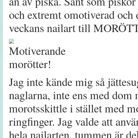
än av piska. Sånt som piskor
och extremt omotiverad och d
veckans nailart till MORÖT
Jag inte kände mig så jätte
naglarna, inte ens med dom ny
morotsskittle i stället med m
ringfinger. Jag valde att an
hela nailarten, tummen är d