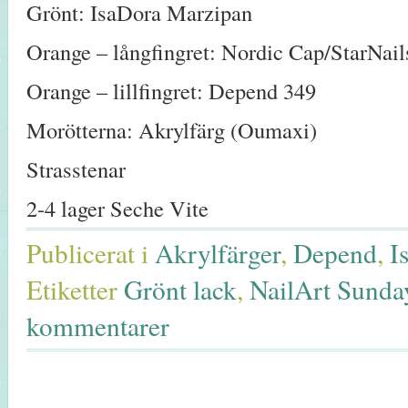
Grönt: IsaDora Marzipan
Orange – långfingret: Nordic Cap/StarNai
Orange – lillfingret: Depend 349
Morötterna: Akrylfärg (Oumaxi)
Strasstenar
2-4 lager Seche Vite
Publicerat i
Akrylfärger
,
Depend
,
I
Etiketter
Grönt lack
,
NailArt Sunda
kommentarer