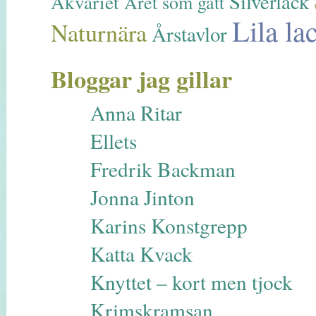
Silverlack
Akvariet
Året som gått
Lila la
Naturnära
Årstavlor
Bloggar jag gillar
Anna Ritar
Ellets
Fredrik Backman
Jonna Jinton
Karins Konstgrepp
Katta Kvack
Knyttet – kort men tjock
Krimskramsan