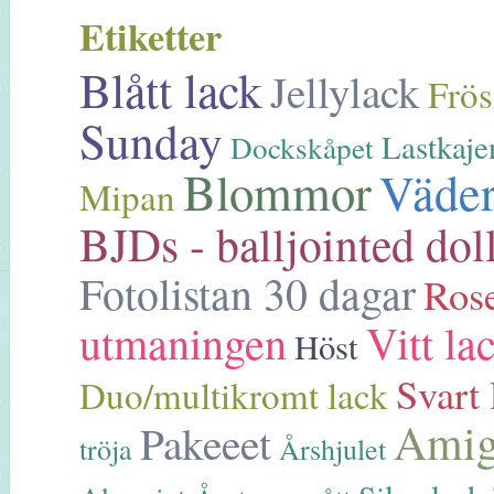
Etiketter
Blått lack
Jellylack
Frö
Sunday
Lastkaje
Dockskåpet
Blommor
Väde
Mipan
BJDs - balljointed dol
Fotolistan 30 dagar
Ros
utmaningen
Vitt la
Höst
Svart 
Duo/multikromt lack
Amig
Pakeeet
tröja
Årshjulet