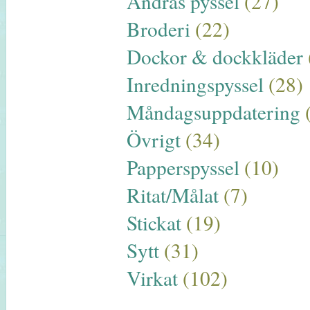
Andras pyssel
(27)
Broderi
(22)
Dockor & dockkläder
Inredningspyssel
(28)
Måndagsuppdatering
Övrigt
(34)
Papperspyssel
(10)
Ritat/Målat
(7)
Stickat
(19)
Sytt
(31)
Virkat
(102)