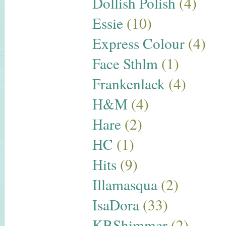
Dollish Polish
(4)
Essie
(10)
Express Colour
(4)
Face Sthlm
(1)
Frankenlack
(4)
H&M
(4)
Hare
(2)
HC
(1)
Hits
(9)
Illamasqua
(2)
IsaDora
(33)
KBShimmer
(2)