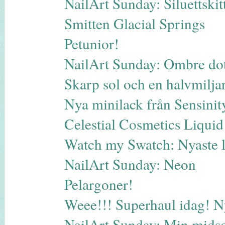
NailArt Sunday: Siluettskitt
Smitten Glacial Springs
Petunior!
NailArt Sunday: Ombre dot
Skarp sol och en halvmilja
Nya minilack från Sensinit
Celestial Cosmetics Liqui
Watch my Swatch: Nyaste 
NailArt Sunday: Neon
Pelargoner!
Weee!!! Superhaul idag! N
NailArt Sunday: Min midso