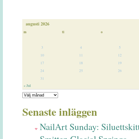
augusti 2026
m
ti
o
3
4
5
10
11
12
17
18
19
24
25
26
31
« Jul
Senaste inläggen
NailArt Sunday: Siluettskitt
Smitten Glacial Springs