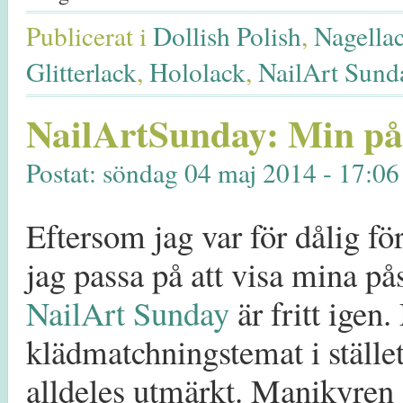
Publicerat i
Dollish Polish
,
Nagella
Glitterlack
,
Hololack
,
NailArt Sund
NailArtSunday: Min på
Postat: söndag 04 maj 2014 - 17:06
Eftersom jag var för dålig fö
jag passa på att visa mina pås
NailArt Sunday
är fritt igen
klädmatchningstemat i stället
alldeles utmärkt. Manikyren 