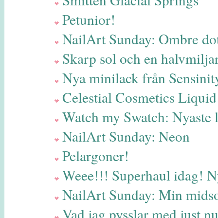
Petunior!
NailArt Sunday: Ombre dot
Skarp sol och en halvmilja
Nya minilack från Sensinit
Celestial Cosmetics Liqui
Watch my Swatch: Nyaste 
NailArt Sunday: Neon
Pelargoner!
Weee!!! Superhaul idag! N
NailArt Sunday: Min midso
Vad jag pysslar med just 