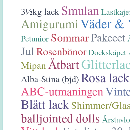
Smulan
3½kg lack
Lastkaje
Väder & 
Amigurumi
Pakeeet
Sommar
Petunior
Jul
Rosenbönor
Dockskåpet
Glitterla
Ätbart
Mipan
Rosa lack
Alba-Stina (bjd)
Vint
ABC-utmaningen
Blått lack
Shimmer/Glas
balljointed dolls
Årstavlo