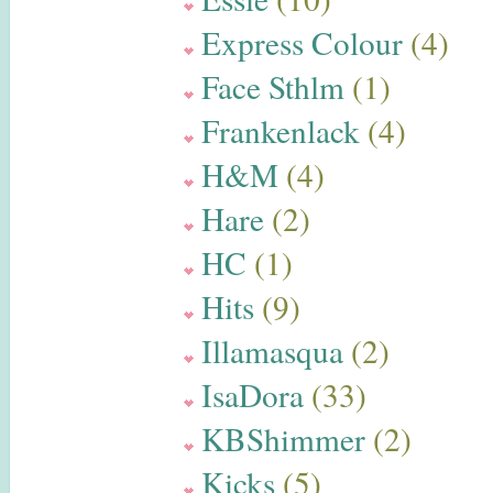
Express Colour
(4)
Face Sthlm
(1)
Frankenlack
(4)
H&M
(4)
Hare
(2)
HC
(1)
Hits
(9)
Illamasqua
(2)
IsaDora
(33)
KBShimmer
(2)
Kicks
(5)