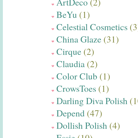
ArtDeco
(2)
BeYu
(1)
Celestial Cosmetics
(3
China Glaze
(31)
Cirque
(2)
Claudia
(2)
Color Club
(1)
CrowsToes
(1)
Darling Diva Polish
(1
Depend
(47)
Dollish Polish
(4)
Essie
(10)