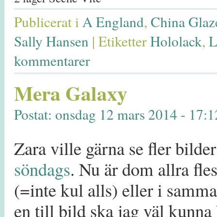
Publicerat i
A England
,
China Glaz
Sally Hansen
|
Etiketter
Hololack
,
L
kommentarer
Mera Galaxy
Postat: onsdag 12 mars 2014 - 17:1
Zara ville gärna se fler bild
söndags
. Nu är dom allra fle
(=inte kul alls) eller i sam
en till bild ska jag väl kunna 