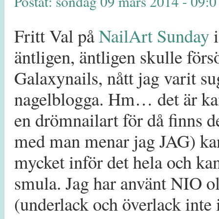
Postat: söndag 09 mars 2014 - 09:0
Fritt Val på
NailArt Sunday
i
äntligen, äntligen skulle för
Galaxynails, nått jag varit s
nagelblogga. Hm… det är ka
en drömnailart för då finns d
med man menar jag JAG) kans
mycket inför det hela och ka
smula. Jag har använt NIO oli
(underlack och överlack int