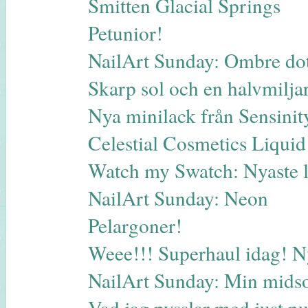
Smitten Glacial Springs
Petunior!
NailArt Sunday: Ombre dot
Skarp sol och en halvmilja
Nya minilack från Sensinit
Celestial Cosmetics Liqui
Watch my Swatch: Nyaste 
NailArt Sunday: Neon
Pelargoner!
Weee!!! Superhaul idag! N
NailArt Sunday: Min midso
Vad jag pysslar med just 