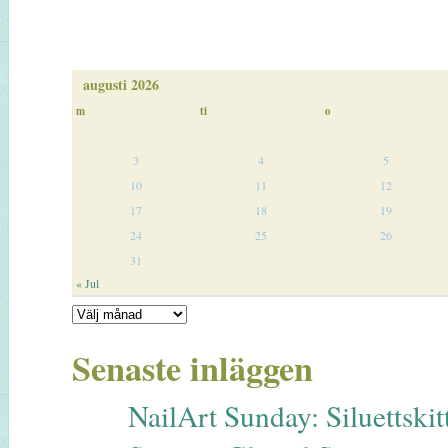
augusti 2026
m
ti
o
3
4
5
10
11
12
17
18
19
24
25
26
31
« Jul
Senaste inläggen
NailArt Sunday: Siluettskitt