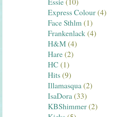
Essie
(10)
Express Colour
(4)
Face Sthlm
(1)
Frankenlack
(4)
H&M
(4)
Hare
(2)
HC
(1)
Hits
(9)
Illamasqua
(2)
IsaDora
(33)
KBShimmer
(2)
Kicks
(5)