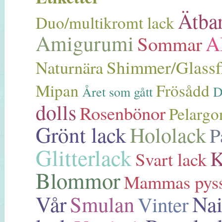
Ätba
Duo/multikromt lack
Amigurumi
A
Sommar
Shimmer/Glassf
Naturnära
Mipan
Frösådd
D
Året som gått
dolls
Rosenbönor
Pelargo
Grönt lack
Hololack
P
Glitterlack
K
Svart lack
Blommor
Mammas pyss
Vår
Nai
Smulan
Vinter