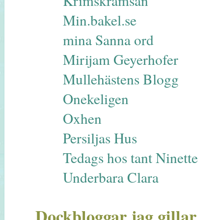
Krimskramsan
Min.bakel.se
mina Sanna ord
Mirijam Geyerhofer
Mullehästens Blogg
Onekeligen
Oxhen
Persiljas Hus
Tedags hos tant Ninette
Underbara Clara
Dockbloggar jag gillar