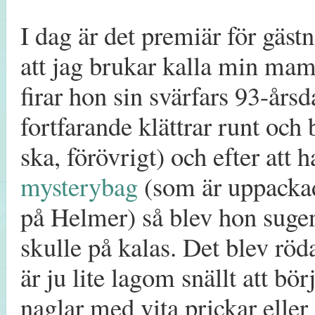
I dag är det premiär för gäs
att jag brukar kalla min ma
firar hon sin svärfars 93-års
fortfarande klättrar runt och
ska, förövrigt) och efter att 
mysterybag
(som är uppackad i
på Helmer) så blev hon sugen 
skulle på kalas. Det blev röda 
är ju lite lagom snällt att bö
naglar med vita prickar eller 