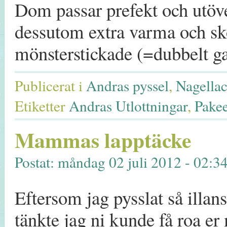
Dom passar prefekt och utöv
dessutom extra varma och s
mönsterstickade (=dubbelt g
Publicerat i
Andras pyssel
,
Nagella
Etiketter
Andras Utlottningar
,
Pakee
Mammas lapptäcke
Postat: måndag 02 juli 2012 - 02:3
Eftersom jag pysslat så illans
tänkte jag ni kunde få roa er 