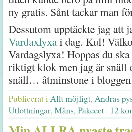
ny gratis. Sånt tackar man fö
Dessutom upptäckte jag att ja
Vardaxlyxa
i dag. Kul! Väl
Vardagslyxa! Hoppas du ska t
riktigt klok men jag är snäll 
snäll… åtminstone i bloggen.
Publicerat i
Allt möjligt
,
Andras pys
Utlottningar
,
Måns
,
Pakeeet
|
12 ko
Min ALLRA nyaste tras