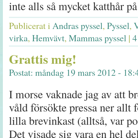
inte alls så mycket katthår
Publicerat i
Andras pyssel
,
Pyssel
,
V
virka
,
Hemvävt
,
Mammas pyssel
|
4
Grattis mig!
Postat: måndag 19 mars 2012 - 18:
I morse vaknade jag av att br
våld försökte pressa ner allt f
lilla brevinkast (alltså, var 
Det visade sig vara en hel d