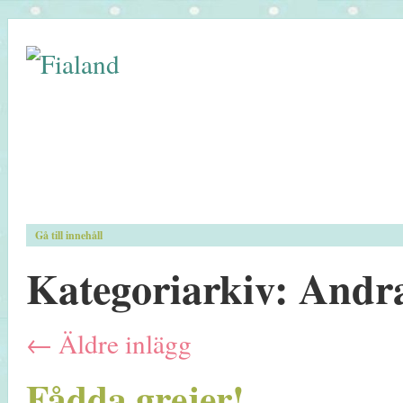
Gå till innehåll
Kategoriarkiv:
Andra
←
Äldre inlägg
Fådda grejer!