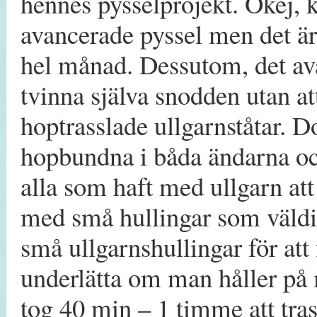
hennes pysselprojekt. Okej, 
avancerade pyssel men det är 
hel månad. Dessutom, det ava
tvinna själva snodden utan at
hoptrasslade ullgarnståtar. 
hopbundna i båda ändarna oc
alla som haft med ullgarn att 
med små hullingar som väldi
små ullgarnshullingar för att f
underlätta om man håller på m
tog 40 min – 1 timme att tras