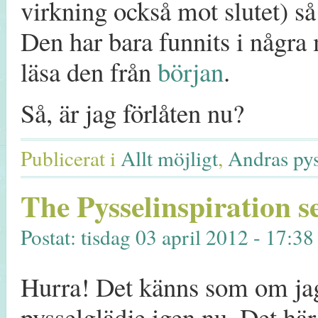
virkning också mot slutet) så
Den har bara funnits i några
läsa den från
början
.
Så, är jag förlåten nu?
Publicerat i
Allt möjligt
,
Andras pys
The Pysselinspiration s
Postat: tisdag 03 april 2012 - 17:38
Hurra! Det känns som om jag 
pysselglädje igen nu. Det hä