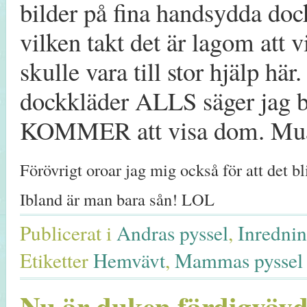
bilder på fina handsydda doc
vilken takt det är lagom att v
skulle vara till stor hjälp här.
dockkläder ALLS säger jag ba
KOMMER att visa dom. Mua
Förövrigt oroar jag mig också för att det b
Ibland är man bara sån! LOL
Publicerat i
Andras pyssel
,
Inrednin
Etiketter
Hemvävt
,
Mammas pyssel
Nu är duken färdigvävd