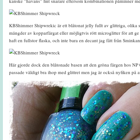
kanske ”havans” fint snarare eftersom kombinationen påminner m
KBShimmer Shipwrekic är ett blåtonat jelly fullt av glittriga, olik
mängder av kopparfärgat eller möjligtvis rött microglitter för att ge
haft en fullstor flaska, och inte bara en decant jag fått från Sminka
Här gjorde dock den blåtonade basen att den gröna färgen hos NP 
passade väldigt bra ihop med glittret men jag är också nyfiken på at