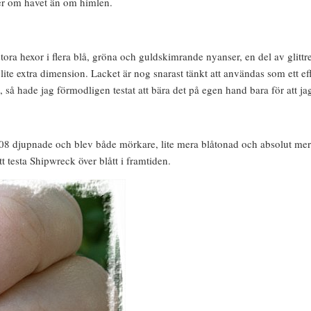
er om havet än om himlen.
a stora hexor i flera blå, gröna och guldskimrande nyanser, en del av gli
 lite extra dimension. Lacket är nog snarast tänkt att användas som ett ef
n, så hade jag förmodligen testat att bära det på egen hand bara för att ja
08 djupnade och blev både mörkare, lite mera blåtonad och absolut mera
t testa Shipwreck över blått i framtiden.