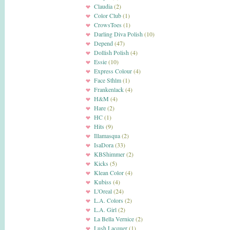
Claudia
(2)
Color Club
(1)
CrowsToes
(1)
Darling Diva Polish
(10)
Depend
(47)
Dollish Polish
(4)
Essie
(10)
Express Colour
(4)
Face Sthlm
(1)
Frankenlack
(4)
H&M
(4)
Hare
(2)
HC
(1)
Hits
(9)
Illamasqua
(2)
IsaDora
(33)
KBShimmer
(2)
Kicks
(5)
Klean Color
(4)
Kubiss
(4)
L'Oreal
(24)
L.A. Colors
(2)
L.A. Girl
(2)
La Bella Vernice
(2)
Lush Lacquer
(1)