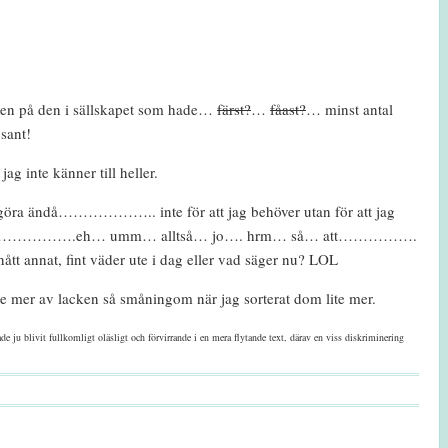
sten på den i sällskapet som hade…
färst?
…
fåast?
… minst antal
sant!
g inte känner till heller.
öra ändå……………….. inte för att jag behöver utan för att jag
ligen…………………….eh… umm… alltså… jo…. hrm… så… att…………….
tt annat, fint väder ute i dag eller vad säger nu? LOL
e mer av lacken så småningom när jag sorterat dom lite mer.
vit fullkomligt oläsligt och förvirrande i en mera flytande text, därav en viss diskriminering