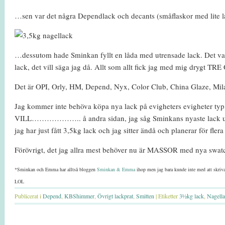
…sen var det några Dependlack och decants (småflaskor med lite la
…dessutom hade Sminkan fyllt en låda med utrensade lack. Det var
lack, det vill säga jag då. Allt som allt fick jag med mig drygt T
Det är OPI, Orly, HM, Depend, Nyx, Color Club, China Glaze, Milani,
Jag kommer inte behöva köpa nya lack på evigheters evigheter
VILL……………….. å andra sidan, jag såg Sminkans nyaste l
jag har just fått 3,5kg lack och jag sitter ändå och planerar för 
Förövrigt, det jag allra mest behöver nu är MASSOR med nya swatch
*Sminkan och Emma har alltså bloggen
Sminkan & Emma
ihop men jag bara kunde inte med att skri
LOL
Publicerat i
Depend
,
KBShimmer
,
Övrigt lackprat
,
Smitten
|
Etiketter
3½kg lack
,
Nagell