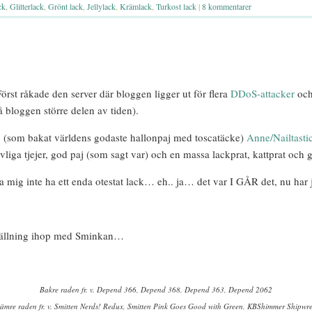
ck
,
Glitterlack
,
Grönt lack
,
Jellylack
,
Krämlack
,
Turkost lack
|
8 kommentarer
örst råkade den server där bloggen ligger ut för flera
DDoS-attacker
och
å bloggen större delen av tiden).
*
(som bakat världens godaste hallonpaj med toscatäcke)
Anne/Nailtasti
iga tjejer, god paj (som sagt var) och en massa lackprat, kattprat och 
a mig inte ha ett enda otestat lack… eh.. ja… det var I GÅR det, nu ha
ställning ihop med Sminkan…
Bakre raden fr. v. Depend 366, Depend 368, Depend 363, Depend 2062
ämre raden fr. v. Smitten Nerds! Redux, Smitten Pink Goes Good with Green, KBShimmer Shipwr