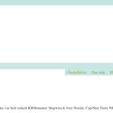
Önskelistan
Om mig
H
na var helt enkelt KBShimmer Shipwreck över Nordic Cap/Star Nails NP 0