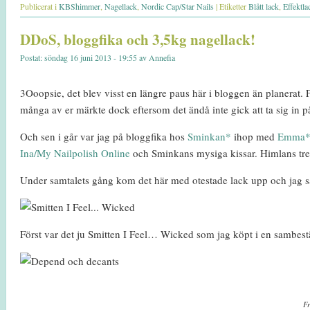
Publicerat i
KBShimmer
,
Nagellack
,
Nordic Cap/Star Nails
|
Etiketter
Blått lack
,
Effektla
DDoS, bloggfika och 3,5kg nagellack!
Postat: söndag 16 juni 2013 - 19:55 av Annefia
3Ooopsie, det blev visst en längre paus här i bloggen än planerat. F
många av er märkte dock eftersom det ändå inte gick att ta sig in p
Och sen i går var jag på bloggfika hos
Sminkan*
ihop med
Emma
Ina/My Nailpolish Online
och Sminkans mysiga kissar. Himlans trevl
Under samtalets gång kom det här med otestade lack upp och jag s
Först var det ju Smitten I Feel… Wicked som jag köpt i en sambe
Fr