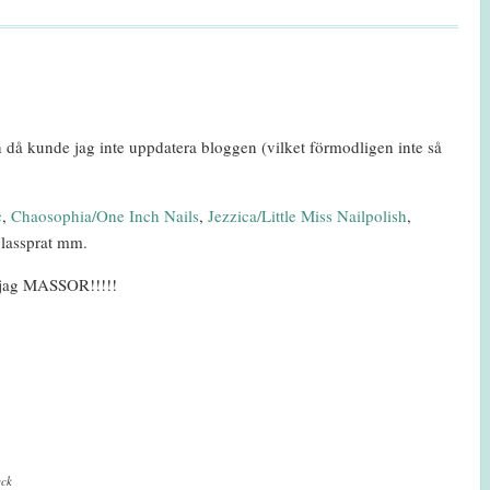
 då kunde jag inte uppdatera bloggen (vilket förmodligen inte så
c
,
Chaosophia/One Inch Nails
,
Jezzica/Little Miss Nailpolish
,
glassprat mm.
r jag MASSOR!!!!!
eck