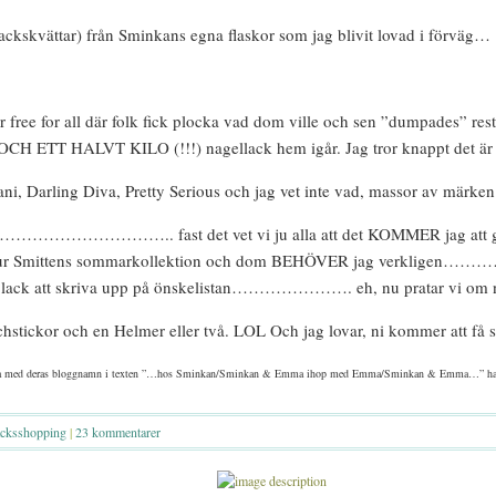
ckskvättar) från Sminkans egna flaskor som jag blivit lovad i förväg…
 free for all där folk fick plocka vad dom ville och sen ”dumpades” re
RE OCH ETT HALVT KILO (!!!) nagellack hem igår. Jag tror knappt det är 
 Darling Diva, Pretty Serious och jag vet inte vad, massor av märken ja
 typ………………………….. fast det vet vi ju alla att det KOMMER jag att g
ack ur Smittens sommarkollektion och dom BEHÖVER jag verk
flera lack att skriva upp på önskelistan…………………. eh, nu pratar vi om nå
stickor och en Helmer eller två. LOL Och jag lovar, ni kommer att få s
va med deras bloggnamn i texten ”…hos Sminkan/Sminkan & Emma ihop med Emma/Sminkan & Emma…” hade ju bli
acksshopping
|
23 kommentarer