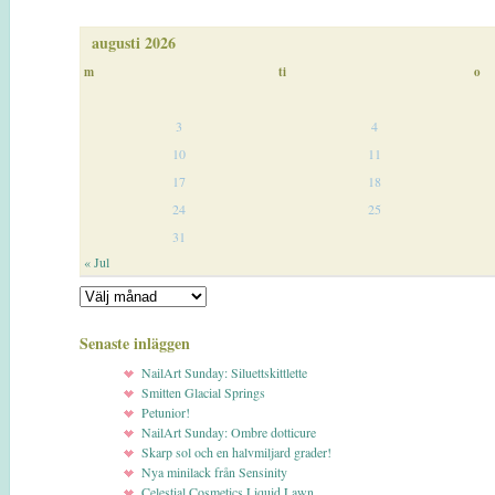
augusti 2026
m
ti
o
3
4
10
11
17
18
24
25
31
« Jul
Senaste inläggen
NailArt Sunday: Siluettskittlette
Smitten Glacial Springs
Petunior!
NailArt Sunday: Ombre dotticure
Skarp sol och en halvmiljard grader!
Nya minilack från Sensinity
Celestial Cosmetics Liquid Lawn