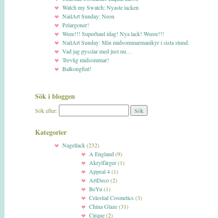
Watch my Swatch: Nyaste lacken
NailArt Sunday: Neon
Pelargoner!
Weee!!! Superhaul idag! Nya lack! Weeee!!!
NailArt Sunday: Min midsommarmanikyr i sista stund.
Vad jag pysslar med just nu…
Trevlig midsommar!
Balkongfint!
Sök i bloggen
Sök efter:
Kategorier
Nagellack
(232)
A England
(9)
Akrylfärger
(1)
Appeal 4
(1)
ArtDeco
(2)
BeYu
(1)
Celestial Cosmetics
(3)
China Glaze
(31)
Cirque
(2)