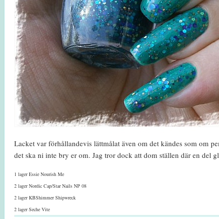
Lacket var förhållandevis lättmålat även om det kändes som om penseln
det ska ni inte bry er om. Jag tror dock att dom ställen där en del g
1 lager Essie Nourish Me
2 lager Nordic Cap/Star Nails NP 08
2 lager KBShimmer Shipwreck
2 lager Seche Vite