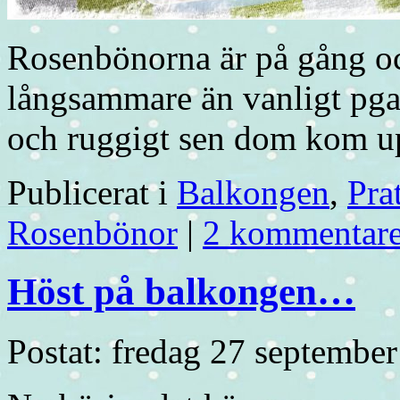
Rosenbönorna är på gång o
långsammare än vanligt pga a
och ruggigt sen dom kom up
Publicerat i
Balkongen
,
Pra
Rosenbönor
|
2 kommentare
Höst på balkongen…
Postat: fredag 27 septembe