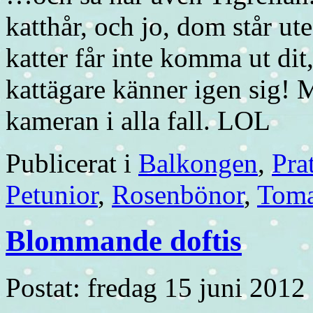
katthår, och jo, dom står u
katter får inte komma ut dit
kattägare känner igen sig! 
kameran i alla fall. LOL
Publicerat i
Balkongen
,
Pra
Petunior
,
Rosenbönor
,
Toma
Blommande doftis
Postat: fredag 15 juni 2012