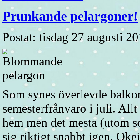
Prunkande pelargoner!
Postat: tisdag 27 augusti 2
Som synes överlevde balkon
semesterfrånvaro i juli. Al
hem men det mesta (utom so
sig riktigt snabbt igen. Okej