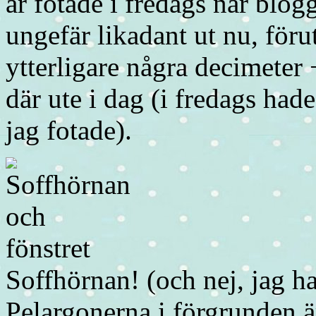
är fotade i fredags när blog
ungefär likadant ut nu, för
ytterligare några decimeter 
där ute i dag (i fredags ha
jag fotade).
Soffhörnan! (och nej, jag h
Pelargonerna i förgrunden ä