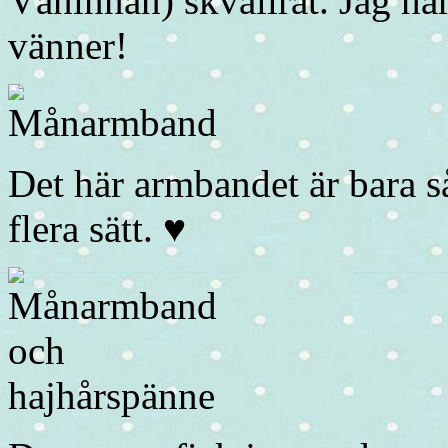
Väninnan) skvallrat. Jag har
vänner!
Det här armbandet är bara så
flera sätt. ♥