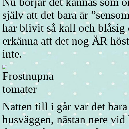
Nu börjar det kännas som om
själv att det bara är ”sens
har blivit så kall och blåsig
erkänna att det nog ÄR höst n
inte.
Natten till i går var det bar
husväggen, nästan nere vid 