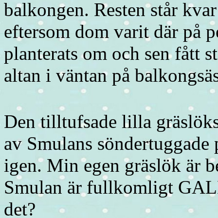
balkongen. Resten står kvar
eftersom dom varit där på 
planterats om och sen fått s
altan i väntan på balkongsä
Den tilltufsade lilla gräslöks
av Smulans söndertuggade p
igen. Min egen gräslök är be
Smulan är fullkomligt GALEN
det?