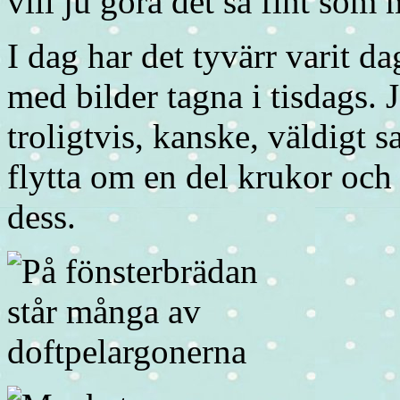
vill ju göra det så fint som 
I dag har det tyvärr varit da
med bilder tagna i tisdags. 
troligtvis, kanske, väldigt 
flytta om en del krukor och
dess.