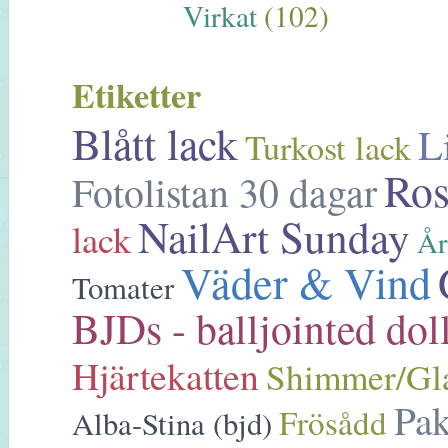
Virkat
(102)
Etiketter
Blått lack
L
Turkost lack
Ros
Fotolistan 30 dagar
NailArt Sunday
lack
År
Väder & Vind
Tomater
BJDs - balljointed dol
Hjärtekatten
Shimmer/Gla
Pak
Frösådd
Alba-Stina (bjd)