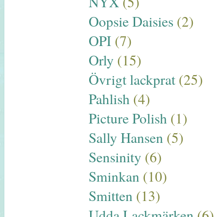
NYX
(5)
Oopsie Daisies
(2)
OPI
(7)
Orly
(15)
Övrigt lackprat
(25)
Pahlish
(4)
Picture Polish
(1)
Sally Hansen
(5)
Sensinity
(6)
Sminkan
(10)
Smitten
(13)
Udda Lackmärken
(6)