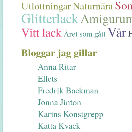
So
Utlottningar
Naturnära
Glitterlack
Amiguru
Vår
Vitt lack
Året som gått
Bloggar jag gillar
Anna Ritar
Ellets
Fredrik Backman
Jonna Jinton
Karins Konstgrepp
Katta Kvack