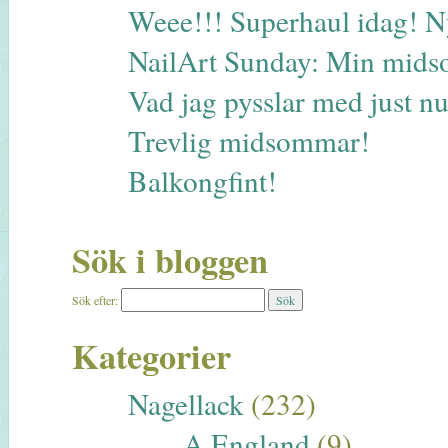
Weee!!! Superhaul idag! N
NailArt Sunday: Min midso
Vad jag pysslar med just 
Trevlig midsommar!
Balkongfint!
Sök i bloggen
Sök efter:
Kategorier
Nagellack
(232)
A England
(9)