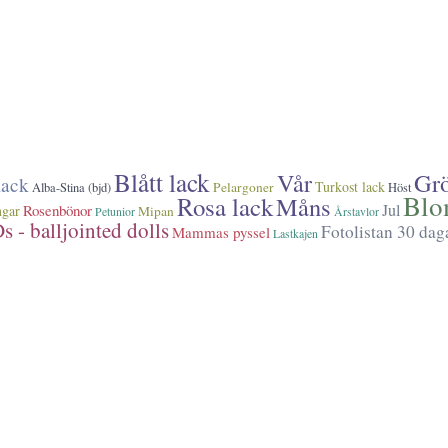
Blått lack
Vår
Grö
lack
Turkost lack
Pelargoner
Alba-Stina (bjd)
Höst
Blo
Rosa lack
Måns
Jul
Rosenbönor
ngar
Mipan
Petunior
Årstavlor
s - balljointed dolls
Fotolistan 30 dag
Mammas pyssel
Lastkajen