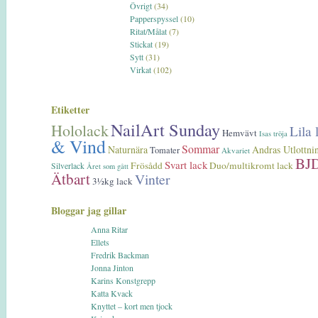
Övrigt
(34)
Papperspyssel
(10)
Ritat/Målat
(7)
Stickat
(19)
Sytt
(31)
Virkat
(102)
Etiketter
NailArt Sunday
Hololack
Lila 
Hemvävt
Isas tröja
& Vind
Sommar
Naturnära
Andras Utlottni
Tomater
Akvariet
BJD
Svart lack
Frösådd
Duo/multikromt lack
Silverlack
Året som gått
Ätbart
Vinter
3½kg lack
Bloggar jag gillar
Anna Ritar
Ellets
Fredrik Backman
Jonna Jinton
Karins Konstgrepp
Katta Kvack
Knyttet – kort men tjock