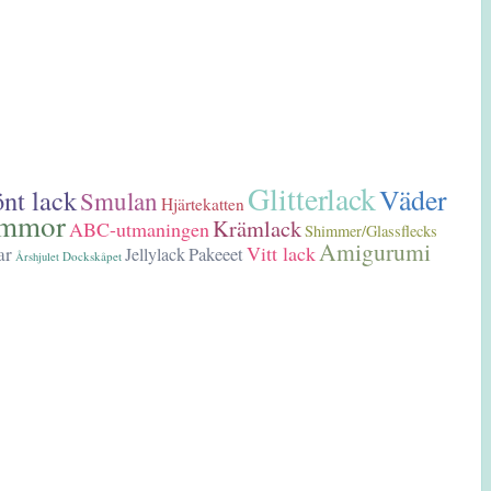
Glitterlack
Väder
nt lack
Smulan
Hjärtekatten
mmor
Krämlack
ABC-utmaningen
Shimmer/Glassflecks
Amigurumi
Vitt lack
ar
Pakeeet
Jellylack
Dockskåpet
Årshjulet