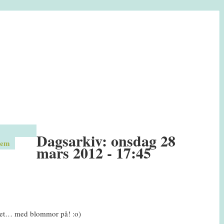
Dagsarkiv:
onsdag 28
em
mars 2012 - 17:45
llet… med blommor på! :o)