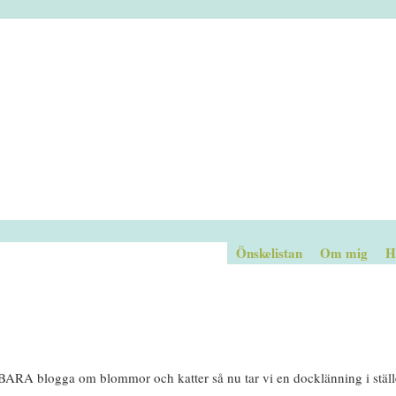
Önskelistan
Om mig
H
e BARA blogga om blommor och katter så nu tar vi en docklänning i stä