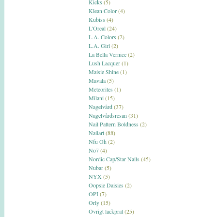
Kicks
(5)
Klean Color
(4)
Kubiss
(4)
L'Oreal
(24)
L.A. Colors
(2)
L.A. Girl
(2)
La Bella Vernice
(2)
Lush Lacquer
(1)
Maisie Shine
(1)
Mavala
(5)
Meteorites
(1)
Milani
(15)
Nagelvård
(37)
Nagelvårdsresan
(31)
Nail Pattern Boldness
(2)
Nailart
(88)
Nfu Oh
(2)
No7
(4)
Nordic Cap/Star Nails
(45)
Nubar
(5)
NYX
(5)
Oopsie Daisies
(2)
OPI
(7)
Orly
(15)
Övrigt lackprat
(25)