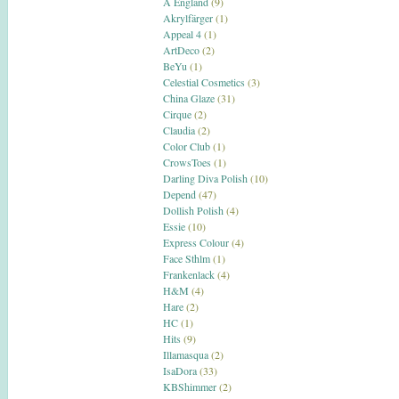
A England
(9)
Akrylfärger
(1)
Appeal 4
(1)
ArtDeco
(2)
BeYu
(1)
Celestial Cosmetics
(3)
China Glaze
(31)
Cirque
(2)
Claudia
(2)
Color Club
(1)
CrowsToes
(1)
Darling Diva Polish
(10)
Depend
(47)
Dollish Polish
(4)
Essie
(10)
Express Colour
(4)
Face Sthlm
(1)
Frankenlack
(4)
H&M
(4)
Hare
(2)
HC
(1)
Hits
(9)
Illamasqua
(2)
IsaDora
(33)
KBShimmer
(2)