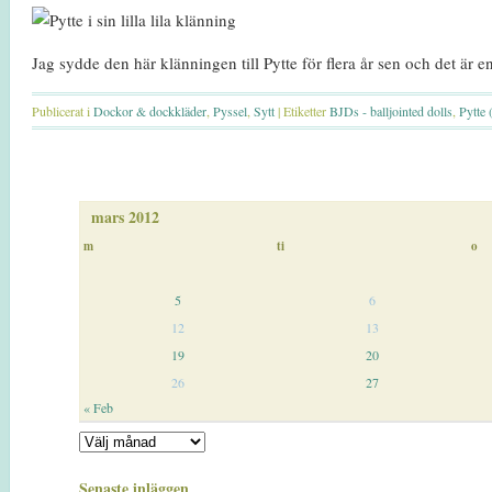
Jag sydde den här klänningen till Pytte för flera år sen och det är e
Publicerat i
Dockor & dockkläder
,
Pyssel
,
Sytt
|
Etiketter
BJDs - balljointed dolls
,
Pytte 
mars 2012
m
ti
o
5
6
12
13
19
20
26
27
« Feb
Senaste inläggen