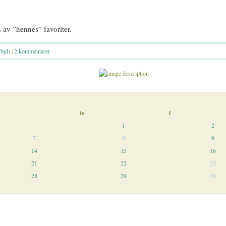
n av ”hennes” favoriter.
(bjd)
|
2 kommentarer
to
f
1
2
7
8
9
14
15
16
21
22
23
28
29
30