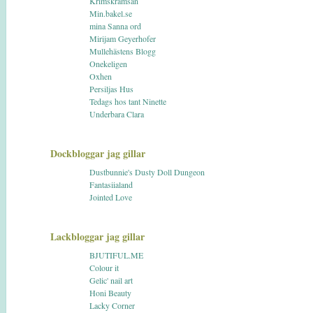
Krimskramsan
Min.bakel.se
mina Sanna ord
Mirijam Geyerhofer
Mullehästens Blogg
Onekeligen
Oxhen
Persiljas Hus
Tedags hos tant Ninette
Underbara Clara
Dockbloggar jag gillar
Dustbunnie's Dusty Doll Dungeon
Fantasiialand
Jointed Love
Lackbloggar jag gillar
BJUTIFUL.ME
Colour it
Gelic' nail art
Honi Beauty
Lacky Corner