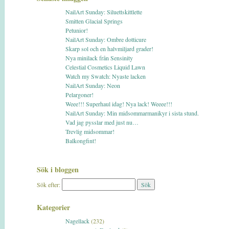
NailArt Sunday: Siluettskittlette
Smitten Glacial Springs
Petunior!
NailArt Sunday: Ombre dotticure
Skarp sol och en halvmiljard grader!
Nya minilack från Sensinity
Celestial Cosmetics Liquid Lawn
Watch my Swatch: Nyaste lacken
NailArt Sunday: Neon
Pelargoner!
Weee!!! Superhaul idag! Nya lack! Weeee!!!
NailArt Sunday: Min midsommarmanikyr i sista stund.
Vad jag pysslar med just nu…
Trevlig midsommar!
Balkongfint!
Sök i bloggen
Sök efter:
Kategorier
Nagellack
(232)