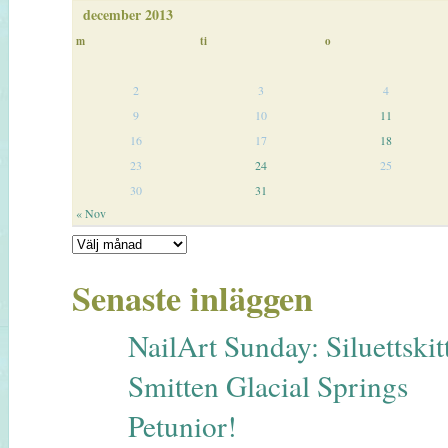
december 2013
m
ti
o
2
3
4
9
10
11
16
17
18
23
24
25
30
31
« Nov
Senaste inläggen
NailArt Sunday: Siluettskitt
Smitten Glacial Springs
Petunior!