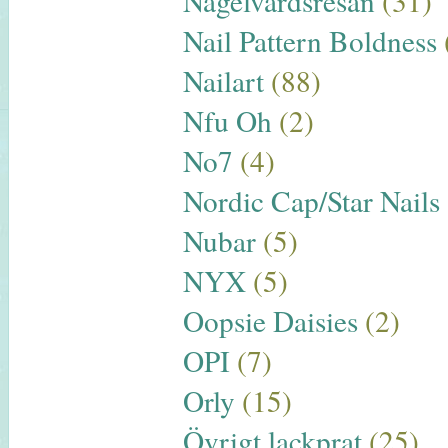
Nagelvårdsresan
(31)
Nail Pattern Boldness
Nailart
(88)
Nfu Oh
(2)
No7
(4)
Nordic Cap/Star Nails
Nubar
(5)
NYX
(5)
Oopsie Daisies
(2)
OPI
(7)
Orly
(15)
Övrigt lackprat
(25)