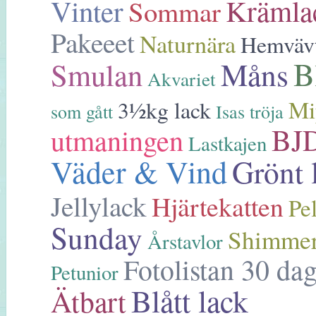
Krämla
Vinter
Sommar
Pakeeet
Naturnära
Hemväv
B
Måns
Smulan
Akvariet
Mi
3½kg lack
som gått
Isas tröja
BJD
utmaningen
Lastkajen
Väder & Vind
Grönt 
Jellylack
Hjärtekatten
Pe
Sunday
Shimmer
Årstavlor
Fotolistan 30 dag
Petunior
Blått lack
Ätbart