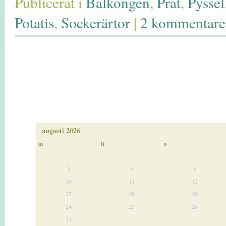
Publicerat i
Balkongen
,
Prat
,
Pyssel
Potatis
,
Sockerärtor
|
2 kommentare
augusti 2026
m
ti
o
3
4
5
10
11
12
17
18
19
24
25
26
31