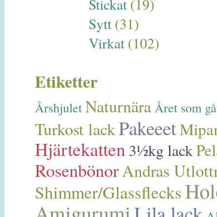
Stickat
(19)
Sytt
(31)
Virkat
(102)
Etiketter
Naturnära
Årshjulet
Året som gå
Pakeeet
Turkost lack
Mipa
Hjärtekatten
Pe
3½kg lack
Rosenbönor
Andras Utlott
Hol
Shimmer/Glassflecks
Amigurumi
Lila lack
A