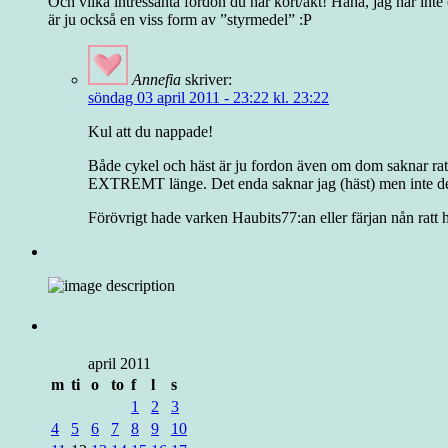
Och vilka intressanta fordon du har kört/åkt! Haha, jag har inte
är ju också en viss form av ”styrmedel” :P
Annefia
skriver:
söndag 03 april 2011 - 23:22 kl. 23:22
Kul att du nappade!
Både cykel och häst är ju fordon även om dom saknar ratt 
EXTREMT länge. Det enda saknar jag (häst) men inte de
Förövrigt hade varken Haubits77:an eller färjan nån ratt he
april 2011
m
ti
o
to
f
l
s
1
2
3
4
5
6
7
8
9
10