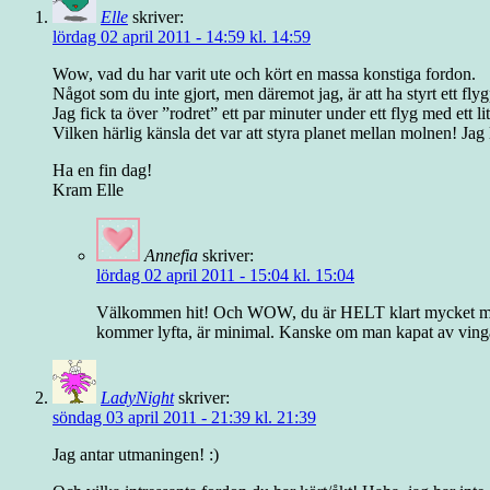
Elle
skriver:
lördag 02 april 2011 - 14:59 kl. 14:59
Wow, vad du har varit ute och kört en massa konstiga fordon.
Något som du inte gjort, men däremot jag, är att ha styrt ett fly
Jag fick ta över ”rodret” ett par minuter under ett flyg med ett li
Vilken härlig känsla det var att styra planet mellan molnen! Jag 
Ha en fin dag!
Kram Elle
Annefia
skriver:
lördag 02 april 2011 - 15:04 kl. 15:04
Välkommen hit! Och WOW, du är HELT klart mycket modigar
kommer lyfta, är minimal. Kanske om man kapat av vinga
LadyNight
skriver:
söndag 03 april 2011 - 21:39 kl. 21:39
Jag antar utmaningen! :)