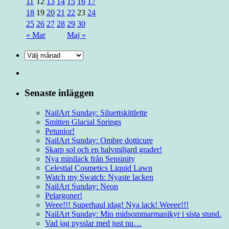
11
12
13
14
15
16
17
18
19
20
21
22
23
24
25
26
27
28
29
30
« Mar
Maj »
Senaste inläggen
NailArt Sunday: Siluettskittlette
Smitten Glacial Springs
Petunior!
NailArt Sunday: Ombre dotticure
Skarp sol och en halvmiljard grader!
Nya minilack från Sensinity
Celestial Cosmetics Liquid Lawn
Watch my Swatch: Nyaste lacken
NailArt Sunday: Neon
Pelargoner!
Weee!!! Superhaul idag! Nya lack! Weeee!!!
NailArt Sunday: Min midsommarmanikyr i sista stund.
Vad jag pysslar med just nu…