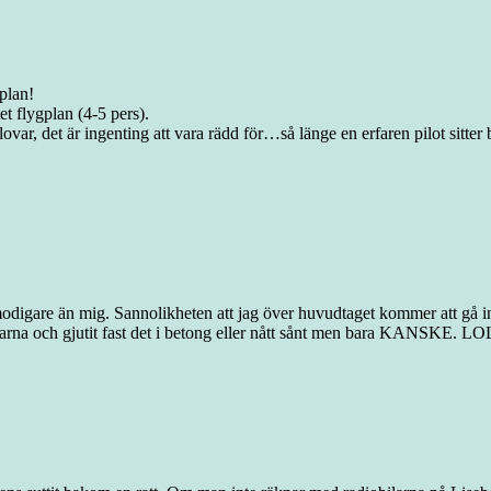
gplan!
tet flygplan (4-5 pers).
lovar, det är ingenting att vara rädd för…så länge en erfaren pilot sitte
e än mig. Sannolikheten att jag över huvudtaget kommer att gå in i et
rna och gjutit fast det i betong eller nått sånt men bara KANSKE. LO