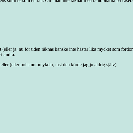
 ens suttit bakom en ratt. Om man inte räknar med radiobilarna på Liseb
(eller ja, nu för tiden räknas kanske inte hästar lika mycket som fordon 
t andra.
ller (eller polismotorcykeln, fast den körde jag ju aldrig själv)