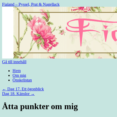
Fialand – Pyssel, Prat & Nagellack
Gå till innehåll
Hem
Om mig
Önskelistan
←
Dag 17. Ett ögonblick
Dag 18. Känslor
→
Åtta punkter om mig