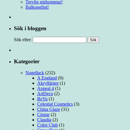
Trevlig midsommar!
Balkongfint!
Sök i bloggen
Sök efter:
Kategorier
Nagellack
(232)
A England
(9)
Akrylfärger
(1)
Appeal 4
(1)
ArtDeco
(2)
BeYu
(1)
Celestial Cosmetics
(3)
China Glaze
(31)
Cirque
(2)
Claudia
(2)
Color Club
(1)