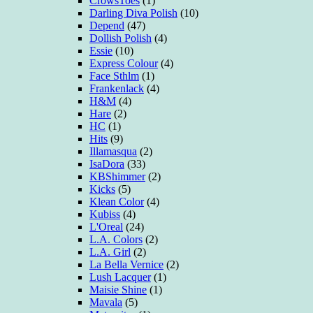
CrowsToes
(1)
Darling Diva Polish
(10)
Depend
(47)
Dollish Polish
(4)
Essie
(10)
Express Colour
(4)
Face Sthlm
(1)
Frankenlack
(4)
H&M
(4)
Hare
(2)
HC
(1)
Hits
(9)
Illamasqua
(2)
IsaDora
(33)
KBShimmer
(2)
Kicks
(5)
Klean Color
(4)
Kubiss
(4)
L'Oreal
(24)
L.A. Colors
(2)
L.A. Girl
(2)
La Bella Vernice
(2)
Lush Lacquer
(1)
Maisie Shine
(1)
Mavala
(5)