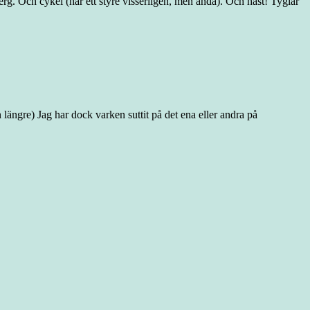
erg. Och cykel (har ett styre visserligen, men ändå). Och häst! Tyglar
längre) Jag har dock varken suttit på det ena eller andra på