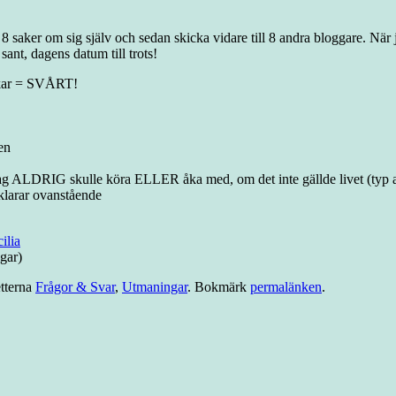
 8 saker om sig själv och sedan skicka vidare till 8 andra bloggare. När
sant, dagens datum till trots!
akar = SVÅRT!
en
on jag ALDRIG skulle köra ELLER åka med, om det inte gällde livet (typ
klarar ovanstående
ilia
ngar)
tterna
Frågor & Svar
,
Utmaningar
. Bokmärk
permalänken
.