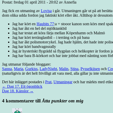
Postat: fredag 01 april 2011 - 20:02 av Annefia
Jag fick en utmaning av
Lovisa
i går. Utmaningen går ut på att berätta
dom olika udda fordon jag faktiskt kört eller åkt. Alltihop är dessutom 
Jag har kört en
Haubits 77
:a = stooor kanon som körs med sp
Jag har åkt en hel del mjölktankbil
Jag har testat att köra färja mellan Köpenhamn och Malmö
Jag har kört terränglastbil – i terräng och på bana
Jag har åkt polismotorcykel. Jag hade hjälm, det hade inte polis
Jag har kört bandvagnsrally
Jag är hysteriskt flygrädd så flygplan och helikopter är ford
Jag har bara B-körkort och har inte jobbat med nånting som för
Jag utmanar följande bloggare:
Sanna
,
Maria
,
Gurkiss
,
LadyNight
,
Malin
,
Stina
,
Pysselkiisen
och
Cec
(naturligtvis är det helt frivilligt att vara med, alla gillar ju inte utmani
Det här inlägget postades i
Prat
,
Utmaningar
och har märkts med etike
←
Dag 17. Ett ögonblick
Dag 18. Känslor
→
4 kommentarer till
Åtta punkter om mig