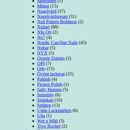
Meteorites
(1)
Milani
(15)
Nagelvård
(37)
Nagelvårdsresan
(31)
Nail Pattern Boldness
(2)
Nailart
(88)
Nfu Oh
(2)
No7
(4)
Nordic Cap/Star Nails
(45)
Nubar
(5)
NYX
(5)
Oopsie Daisies
(2)
OPI
(7)
Orly
(15)
Övrigt lackprat
(25)
Pahlish
(4)
Picture Polish
(1)
Sally Hansen
(5)
Sensinity
(6)
Sminkan
(10)
Smitten
(13)
Udda Lackmärken
(6)
Ulta
(1)
Wet n Wild
(5)
Yves Rocher
(2)