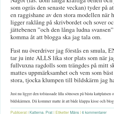
Något (läs: dom långa kraftiga benen och 
som ogräs den senaste veckan) tyder på
en raggishane av den stora modellen när h
ligger raklång på skrivbordet och sover o
jättebenen ”och den långa ludna svansen” så
komma åt att blogga ska jag tala om.
Fast nu överdriver jag förstås en smula, E
tar ju inte ALLS lika stor plats som när ja
fullvuxna ragdolls som trängdes på mitt 
mattes uppmärksamhet och vem som bäs
stora, tjocka klumpen till bildskärm jag 
Just nu ligger den tofstassade lilla sötnosen på bästa kattplatsen
bildskärmen. Då kommer matte åt att både klappa kisse och blogg
Publicerat i
Katterna
,
Prat
|
Etiketter
Måns
|
6 kommentarer