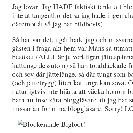
Jag lovar! Jag HADE faktiskt tänkt att blo
inte åt tangentbordet så jag hade ingen 
däremot åt så jag har bildbevis).
Så här var det, i går hade jag och missar
gästen i fråga åkt hem var Måns så utmat
besöket (ALLT är ju verkligen jättespänn
kattunge dessutom) så han totaldäckade f
och sov där jättelänge, så där tungt som bar
(och jättetrygg) liten kattunge kan sova. 
naturligtvis inte hjärta att väcka honom ba
bara att inse kära bloggläsare att jag har 
missar än för mina bloggläsare. Sorry! L