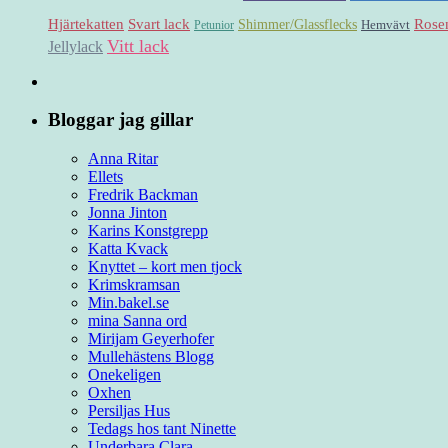
Hjärtekatten
Svart lack
Shimmer/Glassflecks
Rose
Hemvävt
Petunior
Vitt lack
Jellylack
Bloggar jag gillar
Anna Ritar
Ellets
Fredrik Backman
Jonna Jinton
Karins Konstgrepp
Katta Kvack
Knyttet – kort men tjock
Krimskramsan
Min.bakel.se
mina Sanna ord
Mirijam Geyerhofer
Mullehästens Blogg
Onekeligen
Oxhen
Persiljas Hus
Tedags hos tant Ninette
Underbara Clara