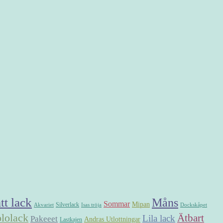
tt lack
Måns
Sommar
Mipan
Silverlack
Akvariet
Dockskåpet
Isas tröja
lolack
Ätbart
Lila lack
Pakeeet
Andras Utlottningar
Lastkajen