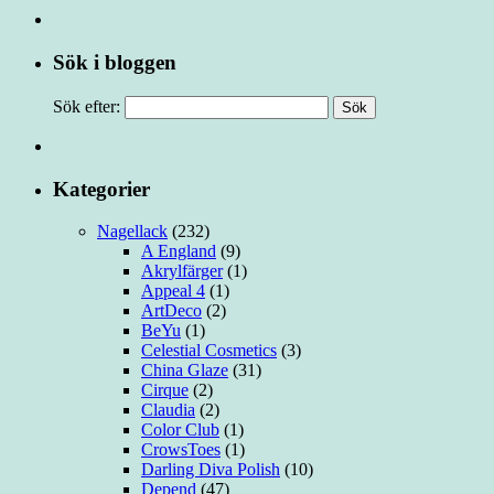
Sök i bloggen
Sök efter:
Kategorier
Nagellack
(232)
A England
(9)
Akrylfärger
(1)
Appeal 4
(1)
ArtDeco
(2)
BeYu
(1)
Celestial Cosmetics
(3)
China Glaze
(31)
Cirque
(2)
Claudia
(2)
Color Club
(1)
CrowsToes
(1)
Darling Diva Polish
(10)
Depend
(47)