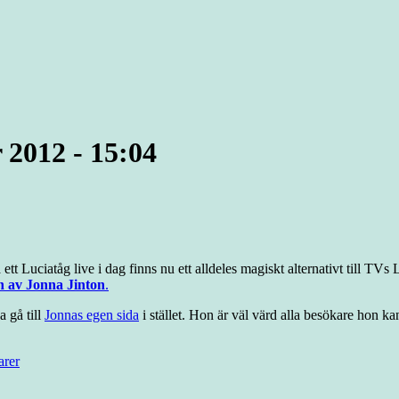
 2012 - 15:04
 ett Luciatåg live i dag finns nu ett alldeles magiskt alternativt till TV
n av Jonna Jinton
.
a gå till
Jonnas egen sida
i stället. Hon är väl värd alla besökare hon k
arer