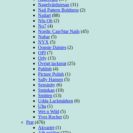
Nagelvårdsresan
(31)
Nail Pattern Boldness
(2)
Nailart
(88)
Nfu Oh
(2)
No7
(4)
Nordic Cap/Star Nails
(45)
Nubar
(5)
NYX
(5)
Oopsie Daisies
(2)
OPI
(7)
Orly
(15)
Övrigt lackprat
(25)
Pahlish
(4)
Picture Polish
(1)
Sally Hansen
(5)
Sensinity
(6)
Sminkan
(10)
Smitten
(13)
Udda Lackmärken
(6)
Ulta
(1)
Wet n Wild
(5)
Yves Rocher
(2)
Prat
(476)
Akvariet
(1)
Allt möjligt
(271)