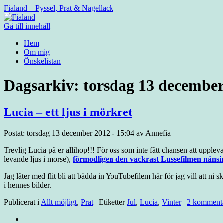
Fialand – Pyssel, Prat & Nagellack
Gå till innehåll
Hem
Om mig
Önskelistan
Dagsarkiv:
torsdag 13 december
Lucia – ett ljus i mörkret
Postat: torsdag 13 december 2012 - 15:04 av Annefia
Trevlig Lucia på er allihop!!! För oss som inte fått chansen att uppleva
levande ljus i morse),
förmodligen den vackrast Lussefilmen nånsi
Jag låter med flit bli att bädda in YouTubefilem här för jag vill att ni sk
i hennes bilder.
Publicerat i
Allt möjligt
,
Prat
|
Etiketter
Jul
,
Lucia
,
Vinter
|
2 komment