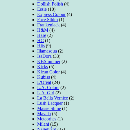
Dollish Polish
(4)
Essie
(10)
Express Colour
(4)
Face Sthlm
(1)
Frankenlack
(4)
H&M
(4)
Hare
(2)
HC
(1)
Hits
(9)
Illamasqua
(2)
IsaDora
(33)
KBShimmer
(2)
Kicks
(5)
Klean Color
(4)
Kubiss
(4)
L'Oreal
(24)
L.A. Colors
(2)
L.A. Girl
(2)
La Bella Vernice
(2)
Lush Lacquer
(1)
Maisie Shine
(1)
Mavala
(5)
Meteorites
(1)
Milani
(15)
Nagelvård
(37)