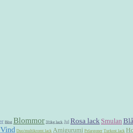
Blommor
Rosa lack
Blå
Smulan
er
Jul
3½kg lack
Höst
 Vind
Ho
Amigurumi
Duo/multikromt lack
Pelargoner
Turkost lack