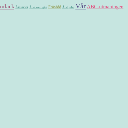
Vår
mlack
ABC-utmaningen
Frösådd
Årstavlor
Året som gått
Årshjulet