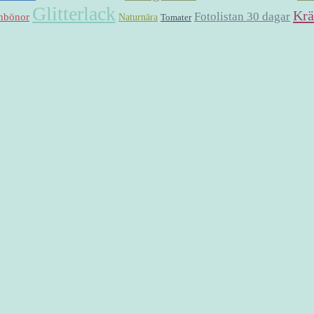
Glitterlack
Krä
Fotolistan 30 dagar
nbönor
Naturnära
Tomater