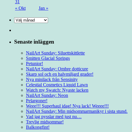
31
« Okt
Jan »
Senaste inläggen
NailArt Sunday: Siluettskittlette
Smitten Glacial Springs
Petunior!
NailArt Sunday: Ombre dotticure
Skarp sol och en halvmiljard grader!
Nya minilack från Sensinity
Celestial Cosmetics Liquid Lawn
Watch my Swatch: Nyaste lacken
NailArt Sunday: Neon
Pelargoner!
Weee!!! Superhaul idag! Nya lack! Weeee!!!
NailArt Sunday: Min midsommarmanikyr i sista stund.
Vad jag pysslar med just nu…
Trevlig midsommar!
Balkongfint!