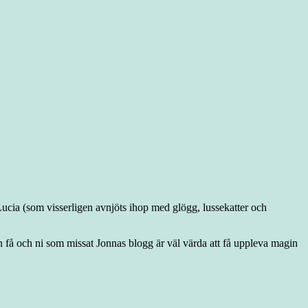
s Lucia (som visserligen avnjöts ihop med glögg, lussekatter och
an få och ni som missat Jonnas blogg är väl värda att få uppleva magin