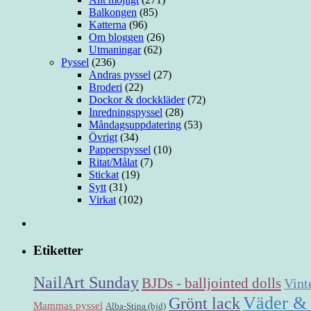
Balkongen
(85)
Katterna
(96)
Om bloggen
(26)
Utmaningar
(62)
Pyssel
(236)
Andras pyssel
(27)
Broderi
(22)
Dockor & dockkläder
(72)
Inredningspyssel
(28)
Måndagsuppdatering
(53)
Övrigt
(34)
Papperspyssel
(10)
Ritat/Målat
(7)
Stickat
(19)
Sytt
(31)
Virkat
(102)
Etiketter
NailArt Sunday
BJDs - balljointed dolls
Vint
Väder &
Grönt lack
Mammas pyssel
Alba-Stina (bjd)