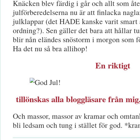
Knäcken blev färdig i går och allt som åte
julförberedelserna nu är att finlacka nagla
julklappar (det HADE kanske varit smart 
ordning?). Sen gäller det bara att hållar t
blir nån eländes snöstorm i morgon som fö
Ha det nu så bra allihop!
En riktigt
tillönskas alla bloggläsare från m
Och massor, massor av kramar och omtanke
bli ledsam och tung i stället för god. *kr