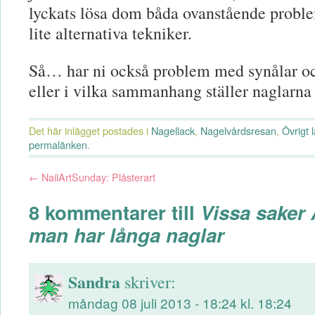
lyckats lösa dom båda ovanstående probl
lite alternativa tekniker.
Så… har ni också problem med synålar oc
eller i vilka sammanhang ställer naglarna t
Det här inlägget postades i
Nagellack
,
Nagelvårdsresan
,
Övrigt 
permalänken
.
←
NailArtSunday: Plåsterart
8 kommentarer till
Vissa saker 
man har långa naglar
Sandra
skriver:
måndag 08 juli 2013 - 18:24 kl. 18:24