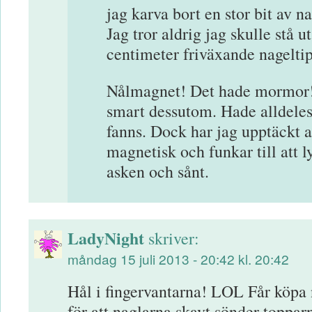
jag karva bort en stor bit av
Jag tror aldrig jag skulle stå u
centimeter friväxande nageltip
Nålmagnet! Det hade mormor! 
smart dessutom. Hade alldeles
fanns. Dock har jag upptäckt a
magnetisk och funkar till att l
asken och sånt.
LadyNight
skriver:
måndag 15 juli 2013 - 20:42 kl. 20:42
Hål i fingervantarna! LOL Får köpa n
för att naglarna skavt sönder topparna