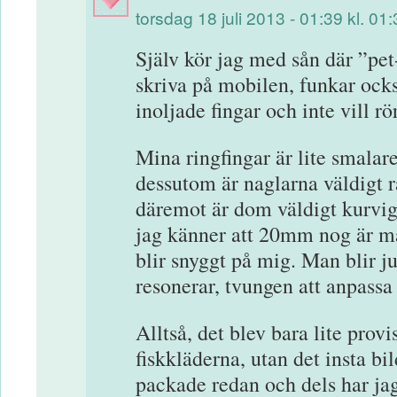
torsdag 18 juli 2013 - 01:39 kl. 01
Själv kör jag med sån där ”pet
skriva på mobilen, funkar ock
inoljade fingar och inte vill r
Mina ringfingar är lite smalare
dessutom är naglarna väldigt rak
däremot är dom väldigt kurviga 
jag känner att 20mm nog är m
blir snyggt på mig. Man blir j
resonerar, tvungen att anpass
Alltså, det blev bara lite pro
fiskkläderna, utan det insta bi
packade redan och dels har jag a