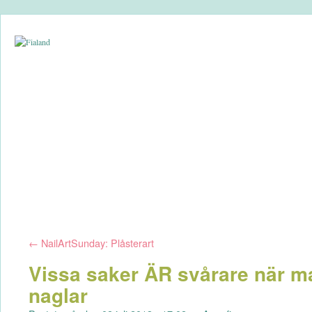
←
NailArtSunday: Plåsterart
Vissa saker ÄR svårare när m
naglar