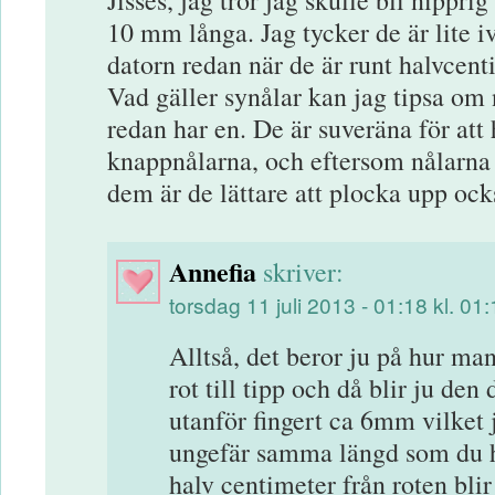
Jisses, jag tror jag skulle bli nippr
10 mm långa. Jag tycker de är lite i
datorn redan när de är runt halvce
Vad gäller synålar kan jag tipsa om
redan har en. De är suveräna för att 
knappnålarna, och eftersom nålarna o
dem är de lättare att plocka upp ock
Annefia
skriver:
torsdag 11 juli 2013 - 01:18 kl. 01
Alltså, det beror ju på hur ma
rot till tipp och då blir ju den
utanför fingert ca 6mm vilket 
ungefär samma längd som du h
halv centimeter från roten bl