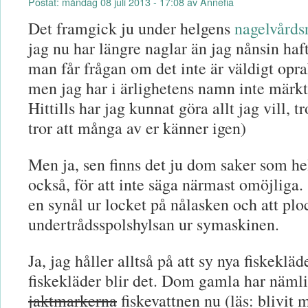
Postat: måndag 08 juli 2013 - 17:08 av Annefia
Det framgick ju under helgens
nagelvårds
jag nu har längre naglar än jag nånsin haft.
man får frågan om det inte är väldigt opr
men jag har i ärlighetens namn inte märkt 
Hittills har jag kunnat göra allt jag vill, t
tror att många av er känner igen)
Men ja, sen finns det ju dom saker som he
också, för att inte säga närmast omöjliga.
en synål ur locket på nålasken och att plo
undertrådsspolshylsan ur symaskinen.
Ja, jag håller alltså på att sy nya fiskeklä
fiskekläder blir det. Dom gamla har nämlig
jaktmarkerna
fiskevattnen nu (läs: blivit