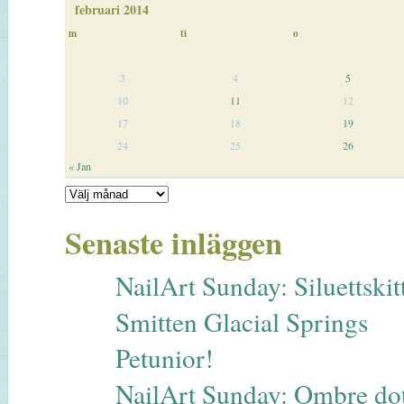
februari 2014
m
ti
o
3
4
5
10
11
12
17
18
19
24
25
26
« Jan
Senaste inläggen
NailArt Sunday: Siluettskitt
Smitten Glacial Springs
Petunior!
NailArt Sunday: Ombre dot