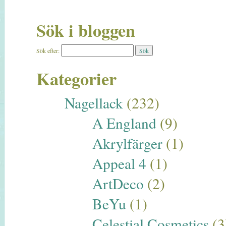
Sök i bloggen
Sök efter:
Kategorier
Nagellack
(232)
A England
(9)
Akrylfärger
(1)
Appeal 4
(1)
ArtDeco
(2)
BeYu
(1)
Celestial Cosmetics
(3