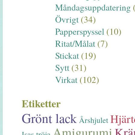
Måndagsuppdatering
Övrigt
(34)
Papperspyssel
(10)
Ritat/Målat
(7)
Stickat
(19)
Sytt
(31)
Virkat
(102)
Etiketter
Grönt lack
Hjärt
Årshjulet
Amigurumi
Krä
Isas tröja