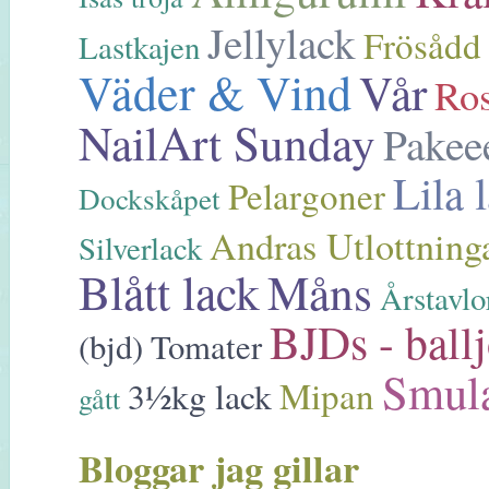
Jellylack
Frösådd
Lastkajen
Väder & Vind
Vår
Ro
NailArt Sunday
Pakee
Lila 
Pelargoner
Dockskåpet
Andras Utlottning
Silverlack
Blått lack
Måns
Årstavlo
BJDs - ballj
(bjd)
Tomater
Smul
Mipan
3½kg lack
gått
Bloggar jag gillar