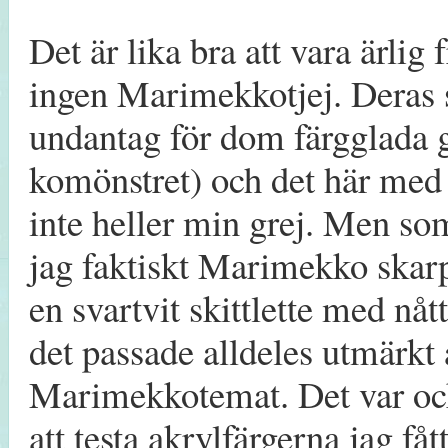
Det är lika bra att vara ärlig 
ingen Marimekkotjej. Deras st
undantag för dom färgglada g
komönstret) och det här med
inte heller min grej. Men s
jag faktiskt Marimekko skarpt
en svartvit skittlette med nåt
det passade alldeles utmärkt
Marimekkotemat. Det var också
att testa akrylfärgerna jag fåt