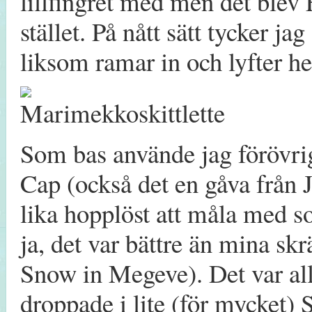
lillfingret med men det blev F
stället. På nått sätt tycker jag
liksom ramar in och lyfter he
Som bas använde jag förövri
Cap (också det en gåva från 
lika hopplöst att måla med so
ja, det var bättre än mina s
Snow in Megeve). Det var alld
droppade i lite (för mycket) 