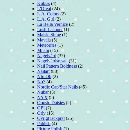
Kubiss
(4)
L'Oreal
(24)
L.A. Colors
(2)
L.A. Girl
(2)
La Bella Vernice
(2)
Lush Lacquer
(1)
Maisie Shine
(1)
Mavala
(5)
Meteorites
(1)
Milani
(15)
Nagelvård
(37)
Nagelvårdsresan
(31)
Nail Pattern Boldness
(2)
Nailart
(88)
Nfu Oh
(2)
No7
(4)
Nordic Cap/Star Nails
(45)
Nubar
(5)
NYX
(5)
Oopsie Daisies
(2)
OPI
(7)
Orly
(15)
Övrigt lackprat
(25)
Pahlish
(4)
Picture Polish
(1)