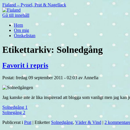
Fialand – Pyssel, Prat & Nagellack
Gå till innehåll
Hem
Om mig
Önskelistan
Etikettarkiv:
Solnedgång
Favorit i repris
Postat: fredag 09 september 2011 - 02:03 av Annefia
Jag kanske inte är lika inspirerad att blogga som vanligt men jag kan ju i
Solnedgång 1
Solnegång 2
Publicerat i
Prat
|
Etiketter
Solnedgång
,
Väder & Vind
|
2 kommentare