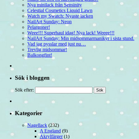
Nya minilack från Sensinity
Celestial Cosmetics Liquid Lawn
Watch my Swatch: Nyaste lacken
NailArt Sunday: Neon
Pelargoner!
Weee!!! Superhaul idag! Nya lack! Weeee!!!
NailArt Sunday: Min midsommarmanikyr i sista stund.
Vad jag pysslar med just nu…
Trevlig midsommar!
Balkongfint!
Sök i bloggen
Sök efter:
Kategorier
Nagellack
(232)
A England
(9)
Akrylfärger
(1)