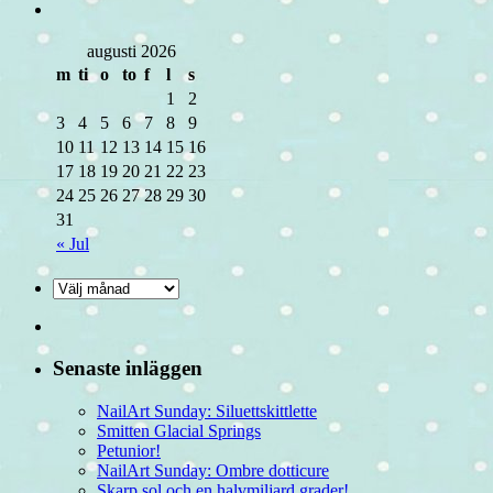
augusti 2026
m
ti
o
to
f
l
s
1
2
3
4
5
6
7
8
9
10
11
12
13
14
15
16
17
18
19
20
21
22
23
24
25
26
27
28
29
30
31
« Jul
Senaste inläggen
NailArt Sunday: Siluettskittlette
Smitten Glacial Springs
Petunior!
NailArt Sunday: Ombre dotticure
Skarp sol och en halvmiljard grader!