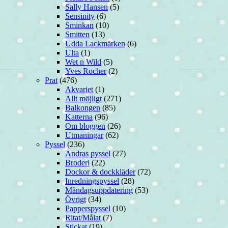
Sally Hansen
(5)
Sensinity
(6)
Sminkan
(10)
Smitten
(13)
Udda Lackmärken
(6)
Ulta
(1)
Wet n Wild
(5)
Yves Rocher
(2)
Prat
(476)
Akvariet
(1)
Allt möjligt
(271)
Balkongen
(85)
Katterna
(96)
Om bloggen
(26)
Utmaningar
(62)
Pyssel
(236)
Andras pyssel
(27)
Broderi
(22)
Dockor & dockkläder
(72)
Inredningspyssel
(28)
Måndagsuppdatering
(53)
Övrigt
(34)
Papperspyssel
(10)
Ritat/Målat
(7)
Stickat
(19)