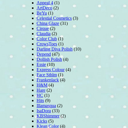
Appeal 4
(1)
ArtDeco
(2)
BeYu
(1)
Celestial Cosmetics
(3)
China Glaze
(31)
Cirque
(2)
Claudia
(2)
Color Club
(1)
CrowsToes
(1)
Darling Diva Polish
(10)
Depend
(47)
Dollish Polish
(4)
Essie
(10)
Express Colour
(4)
Face Sthlm
(1)
Frankenlack
(4)
H&M
(4)
Hare
(2)
HC
(1)
Hits
(9)
Illamasqua
(2)
IsaDora
(33)
KBShimmer
(2)
Kicks
(5)
Klean Color
(4)