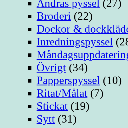
Andras pyssel
(27)
Broderi
(22)
Dockor & dockkläd
Inredningspyssel
(2
Måndagsuppdaterin
Övrigt
(34)
Papperspyssel
(10)
Ritat/Målat
(7)
Stickat
(19)
Sytt
(31)