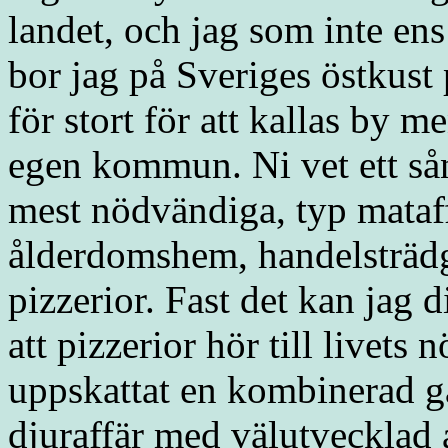
landet, och jag som inte ens
bor jag på Sveriges östkust p
för stort för att kallas by me
egen kommun. Ni vet ett sånt
mest nödvändiga, typ mataff
ålderdomshem, handelsträdg
pizzerior. Fast det kan jag d
att pizzerior hör till livet
uppskattat en kombinerad ga
djuraffär med välutveckla