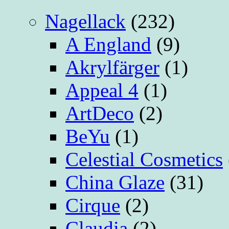
Nagellack
(232)
A England
(9)
Akrylfärger
(1)
Appeal 4
(1)
ArtDeco
(2)
BeYu
(1)
Celestial Cosmetics
China Glaze
(31)
Cirque
(2)
Claudia
(2)