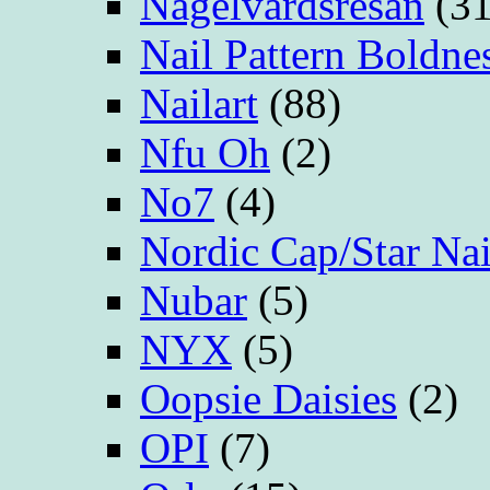
Nagelvårdsresan
(31
Nail Pattern Boldne
Nailart
(88)
Nfu Oh
(2)
No7
(4)
Nordic Cap/Star Nai
Nubar
(5)
NYX
(5)
Oopsie Daisies
(2)
OPI
(7)