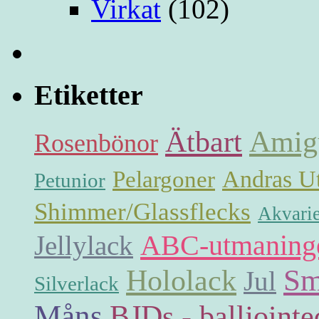
Virkat
(102)
Etiketter
Ätbart
Amig
Rosenbönor
Andras Ut
Pelargoner
Petunior
Shimmer/Glassflecks
Akvarie
ABC-utmaning
Jellylack
Hololack
Sm
Jul
Silverlack
Måns
BJDs - balljointe