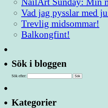
NailArt Sunday: Min m
Vad jag pysslar med j
Trevlig midsommar!
Balkongfint!
Sök i bloggen
Sök efter:
Kategorier