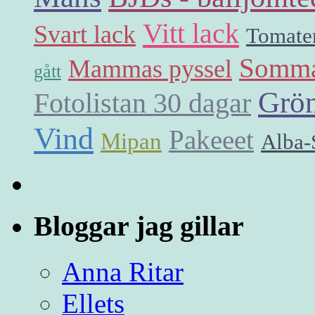
Vitt lack
Svart lack
Tomate
Somm
Mammas pyssel
gått
Grön
Fotolistan 30 dagar
Vind
Pakeeet
Mipan
Alba-S
Bloggar jag gillar
Anna Ritar
Ellets