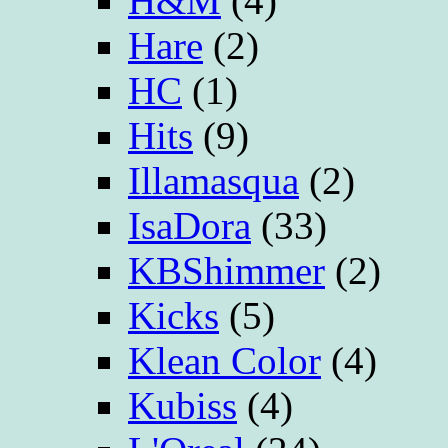
H&M
(4)
Hare
(2)
HC
(1)
Hits
(9)
Illamasqua
(2)
IsaDora
(33)
KBShimmer
(2)
Kicks
(5)
Klean Color
(4)
Kubiss
(4)