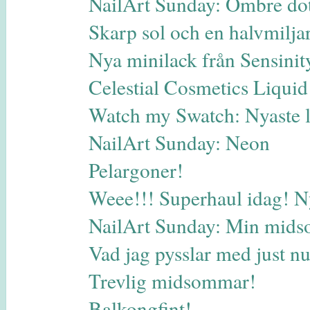
NailArt Sunday: Ombre dot
Skarp sol och en halvmilja
Nya minilack från Sensinit
Celestial Cosmetics Liqui
Watch my Swatch: Nyaste 
NailArt Sunday: Neon
Pelargoner!
Weee!!! Superhaul idag! N
NailArt Sunday: Min midso
Vad jag pysslar med just 
Trevlig midsommar!
Balkongfint!