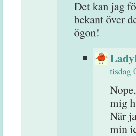
Det kan jag fö
bekant över d
ögon!
Lady
tisdag 
Nope,
mig h
När ja
min id