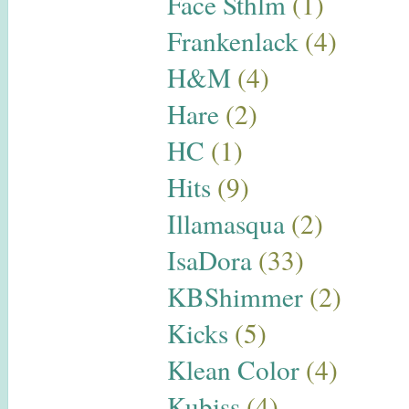
Face Sthlm
(1)
Frankenlack
(4)
H&M
(4)
Hare
(2)
HC
(1)
Hits
(9)
Illamasqua
(2)
IsaDora
(33)
KBShimmer
(2)
Kicks
(5)
Klean Color
(4)
Kubiss
(4)