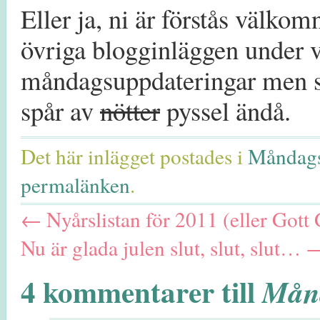
Eller ja, ni är förstås välkom
övriga blogginläggen under
måndagsuppdateringar men so
spår av
nötter
pyssel ändå.
Det här inlägget postades i
Måndags
permalänken
.
←
Nyårslistan för 2011 (eller Got
Nu är glada julen slut, slut, slut…
4 kommentarer till
Månd