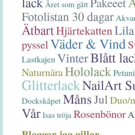
lack
A
Pakeeet
Året som gått
Fotolistan 30 dagar
Akvar
Ätbart
Lila
Hjärtekatten
Väder & Vind
pyssel
S
Blått la
Vinter
Lastkajen
Hololack
Naturnära
Petuni
Glitterlack
NailArt S
Måns
Jul
Duo/m
Dockskåpet
Vår
Rosenbönor
A
Isas tröja
Bloggar jag gillar