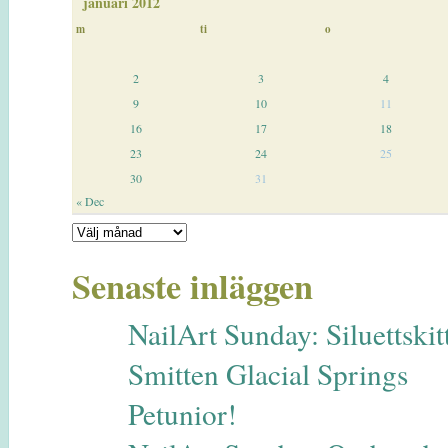
januari 2012
m
ti
o
2
3
4
9
10
11
16
17
18
23
24
25
30
31
« Dec
Senaste inläggen
NailArt Sunday: Siluettskitt
Smitten Glacial Springs
Petunior!