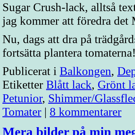
Sugar Crush-lack, alltså tex
jag kommer att föredra det
Nu, dags att dra på trädgår
fortsätta plantera tomaterna
Publicerat i
Balkongen
,
De
Etiketter
Blått lack
,
Grönt l
Petunior
,
Shimmer/Glassfle
Tomater
|
8 kommentarer
Mera bilder på min me