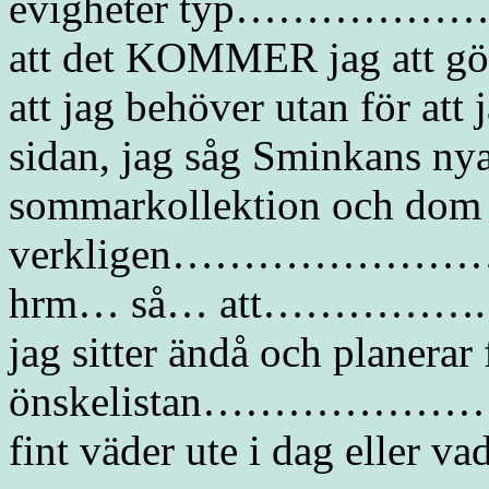
evigheter typ………………………
att det KOMMER jag att 
att jag behöver utan för
sidan, jag såg Sminkans nya
sommarkollektion och do
verkligen…………………….e
hrm… så… att……………. jag h
jag sitter ändå och planerar 
önskelistan…………………. eh,
fint väder ute i dag eller v