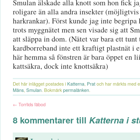
Smulan älskade alla knott som hon fick ja
roligare än alla andra insekter (möjligtvi
harkrankar). Först kunde jag inte begripa 
trots myggnätet men sen visade sig att Sm
att släppa in dom. (Nätet var bara ett tunt
kardborreband inte ett kraftigt plastnät i
här hemma så fönstren är bara öppet en lii
kattsäkra, dock inte knottsäkra)
Det här inlägget postades i
Katterna
,
Prat
och har märkts med e
Måns
,
Smulan
. Bokmärk
permalänken
.
←
Torrlids fäbod
8 kommentarer till
Katterna i s