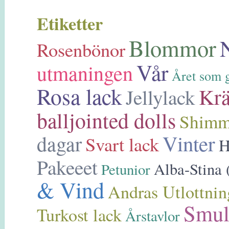
Etiketter
Blommor
Rosenbönor
Vår
utmaningen
Året som g
Rosa lack
Kr
Jellylack
balljointed dolls
Shimme
Vinter
dagar
Svart lack
H
Pakeeet
Alba-Stina 
Petunior
& Vind
Andras Utlottnin
Smul
Turkost lack
Årstavlor