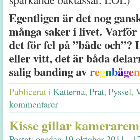
Egentligen är det nog gansk
många saker i livet. Varför
det för fel på ”både och”? L
eller vitt, det är båda del
salig banding av
r
e
g
n
b
å
g
e
n
Publicerat i
Katterna
,
Prat
,
Pyssel
,
V
kommentarer
Kisse gillar kamerarem
Postat: onsdag 19 oktober 2011 - 1