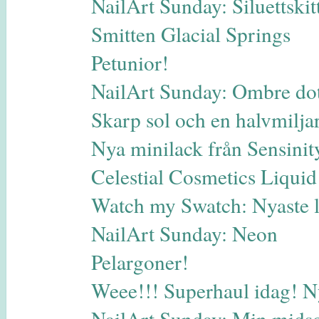
NailArt Sunday: Siluettskitt
Smitten Glacial Springs
Petunior!
NailArt Sunday: Ombre dot
Skarp sol och en halvmilja
Nya minilack från Sensinit
Celestial Cosmetics Liqui
Watch my Swatch: Nyaste 
NailArt Sunday: Neon
Pelargoner!
Weee!!! Superhaul idag! N
NailArt Sunday: Min midso