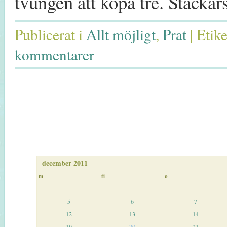
tvungen att köpa tre. Stackar
Publicerat i
Allt möjligt
,
Prat
|
Etike
kommentarer
december 2011
m
ti
o
5
6
7
12
13
14
19
20
21