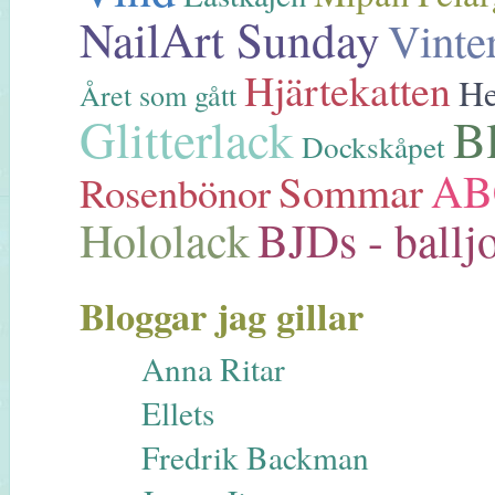
NailArt Sunday
Vinte
Hjärtekatten
He
Året som gått
Glitterlack
B
Dockskåpet
AB
Sommar
Rosenbönor
Hololack
BJDs - balljo
Bloggar jag gillar
Anna Ritar
Ellets
Fredrik Backman