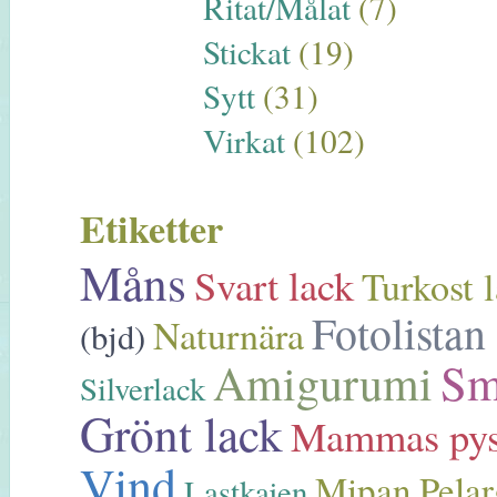
Ritat/Målat
(7)
Stickat
(19)
Sytt
(31)
Virkat
(102)
Etiketter
Måns
Svart lack
Turkost 
Fotolistan
Naturnära
(bjd)
Sm
Amigurumi
Silverlack
Grönt lack
Mammas pys
Vind
Mipan
Pela
Lastkajen