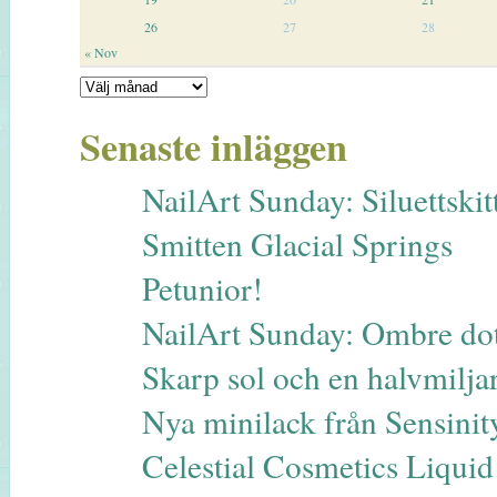
26
27
28
« Nov
Senaste inläggen
NailArt Sunday: Siluettskitt
Smitten Glacial Springs
Petunior!
NailArt Sunday: Ombre dot
Skarp sol och en halvmilja
Nya minilack från Sensinit
Celestial Cosmetics Liqui