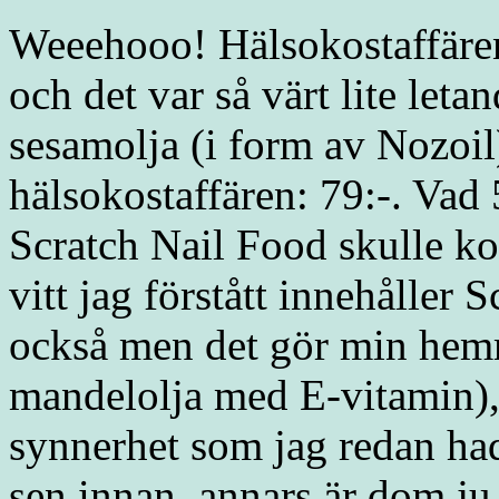
Weeehooo! Hälsokostaffären 
och det var så värt lite leta
sesamolja (i form av Nozoil
hälsokostaffären: 79:-. Vad
Scratch Nail Food skulle ko
vitt jag förstått innehåller 
också men det gör min hem
mandelolja med E-vitamin), t
synnerhet som jag redan ha
sen innan, annars är dom ju 