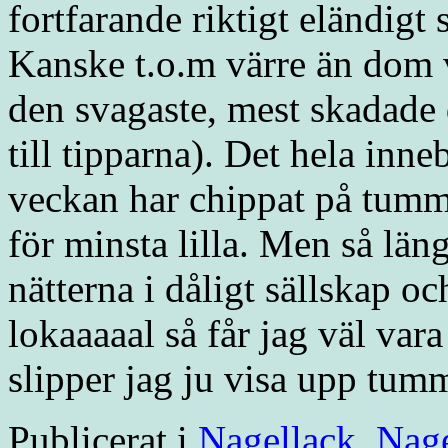
fortfarande riktigt eländigt
Kanske t.o.m värre än dom v
den svagaste, mest skadade 
till tipparna). Det hela inneb
veckan har chippat på tumma
för minsta lilla. Men så län
nätterna i dåligt sällskap o
lokaaaaal så får jag väl var
slipper jag ju visa upp tum
Publicerat i
Nagellack
,
Nag