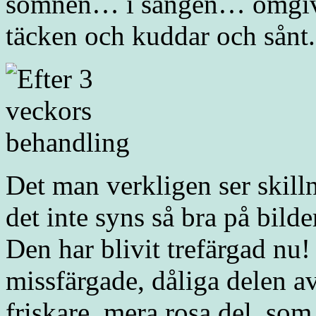
sömnen… i sängen… omgive
täcken och kuddar och sånt.
Det man verkligen ser skill
det inte syns så bra på bild
Den har blivit trefärgad nu
missfärgade, dåliga delen 
friskare, mera rosa del, so