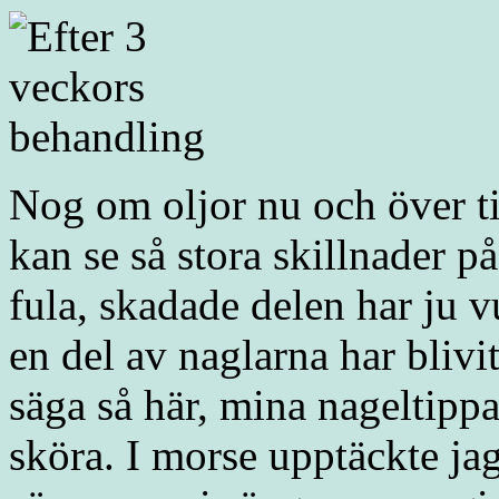
Nog om oljor nu och över ti
kan se så stora skillnader p
fula, skadade delen har ju v
en del av naglarna har blivi
säga så här, mina nageltippar
sköra. I morse upptäckte jag a