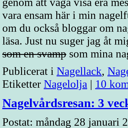
genom att våga visa era mest
vara ensam här i min nagel
om du också bloggar om nage
läsa. Just nu suger jag åt m
som en svamp
som mina nagl
Publicerat i
Nagellack
,
Nag
Etiketter
Nagelolja
|
10 kom
Nagelvårdsresan: 3 vec
Postat: måndag 28 januari 